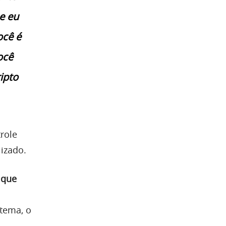
e eu
ocê é
ocê
ripto
role
lizado.
 que
o
tema, o