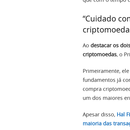
“Cuidado com
criptomoeda
Ao
destacar os doi
criptomoedas
, o P
Primeiramente, el
fundamentos já co
compra criptomoed
um dos maiores er
Apesar disso,
Hal Fi
maioria das transaç