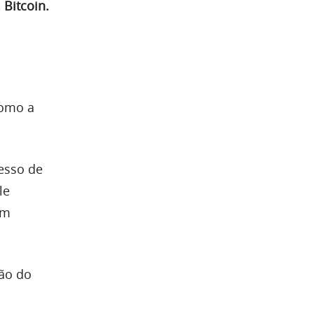
 Bitcoin.
como a
esso de
le
om
ião do