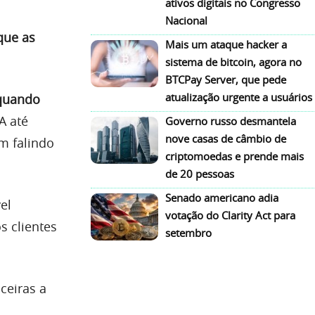
ativos digitais no Congresso
Nacional
que as
Mais um ataque hacker a
sistema de bitcoin, agora no
BTCPay Server, que pede
atualização urgente a usuários
quando
A até
Governo russo desmantela
nove casas de câmbio de
m falindo
criptomoedas e prende mais
de 20 pessoas
Senado americano adia
el
votação do Clarity Act para
s clientes
setembro
ceiras a