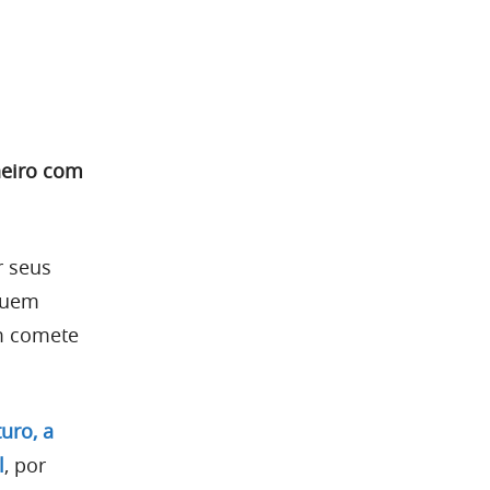
heiro com
r seus
quem
m comete
uro, a
l
, por