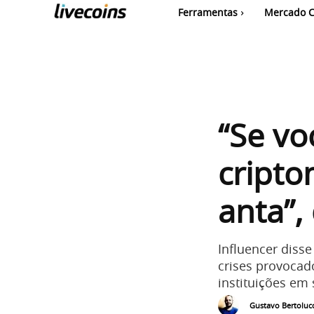
Ferramentas
Mercado C
“Se vo
cript
anta”,
Influencer disse
crises provocad
instituições em 
Gustavo Bertolucc