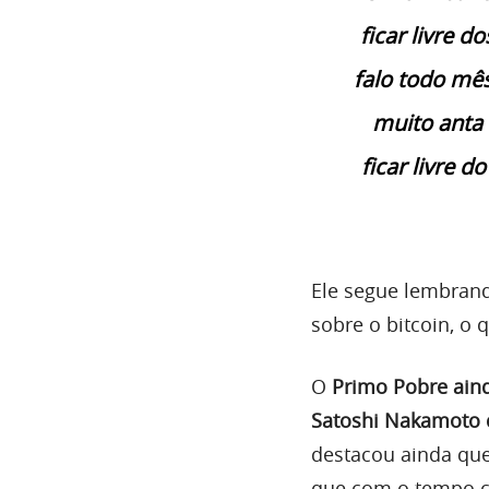
ficar livre 
falo todo mê
muito anta 
ficar livre d
Ele segue lembran
sobre o bitcoin, o 
O
Primo Pobre ain
Satoshi Nakamoto c
destacou ainda que
que com o tempo co