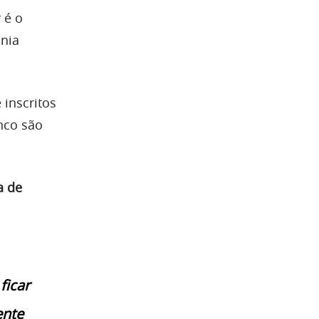
 é o
nia
 inscritos
nco são
a de
ficar
ente