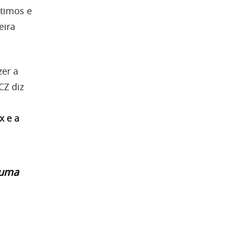
stimos e
eira
zer a
CZ diz
x e a
 uma