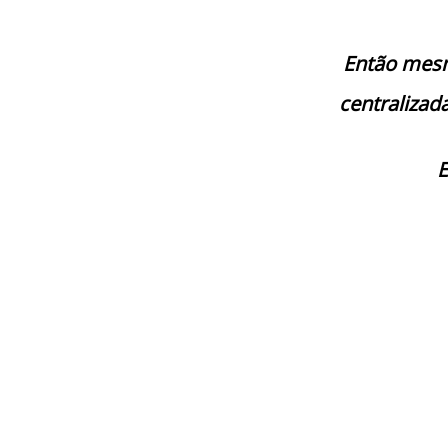
Então mes
centralizad
E