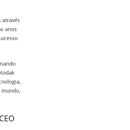
 através
ns anos
sucesso
rmando
 Kodak
cnologia,
o mundo,
 CEO