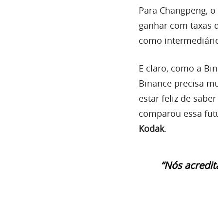
Para Changpeng, o 
ganhar com taxas d
como intermediário
E claro, como a Bi
Binance precisa mu
estar feliz de saber
comparou essa fut
Kodak
.
“Nós acredi