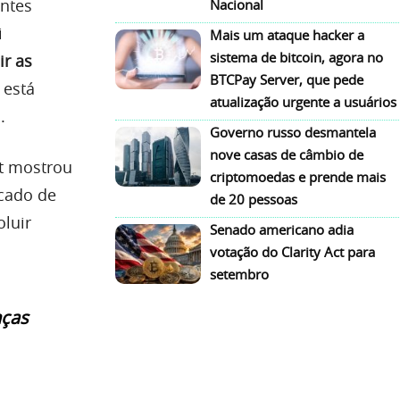
entes
Nacional
i
Mais um ataque hacker a
sistema de bitcoin, agora no
ir as
BTCPay Server, que pede
 está
atualização urgente a usuários
.
Governo russo desmantela
nove casas de câmbio de
t mostrou
criptomoedas e prende mais
cado de
de 20 pessoas
luir
Senado americano adia
votação do Clarity Act para
setembro
nças