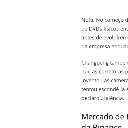
Nota: No começo de
de DVDs físicos en
antes de evoluírem
da empresa enquant
Changpeng também 
que as corretoras p
inventou as câmeras
tentou escondê-la
declarou falência.
Mercado de D
da Binance