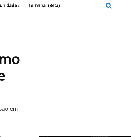
unidade
Terminal (Beta)
omo
e
rsão em