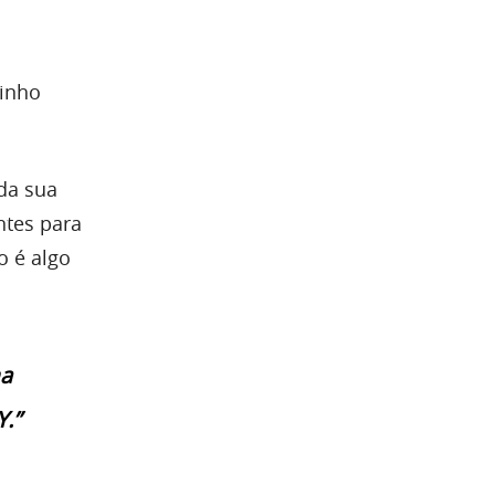
minho
da sua
ntes para
 é algo
ma
.”