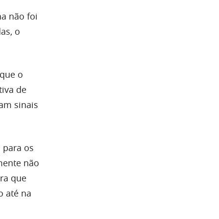
a não foi
as, o
 que o
tiva de
am sinais
 para os
amente não
tra que
o até na