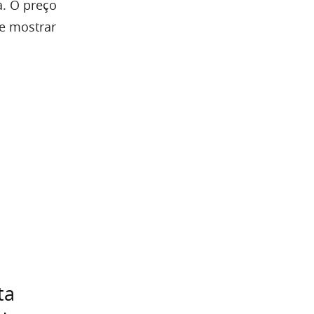
a. O preço
se mostrar
ta