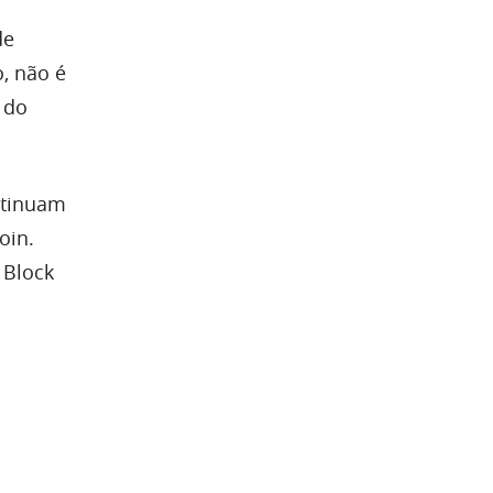
de
, não é
 do
ntinuam
oin.
 Block