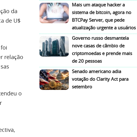
Mais um ataque hacker a
ação da
sistema de bitcoin, agora no
ca de U$
BTCPay Server, que pede
atualização urgente a usuários
Governo russo desmantela
nove casas de câmbio de
foi
criptomoedas e prende mais
r relação
de 20 pessoas
lsas
Senado americano adia
votação do Clarity Act para
setembro
tendeu o
r
ctiva,