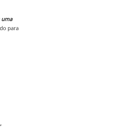
s uma
ado para
”