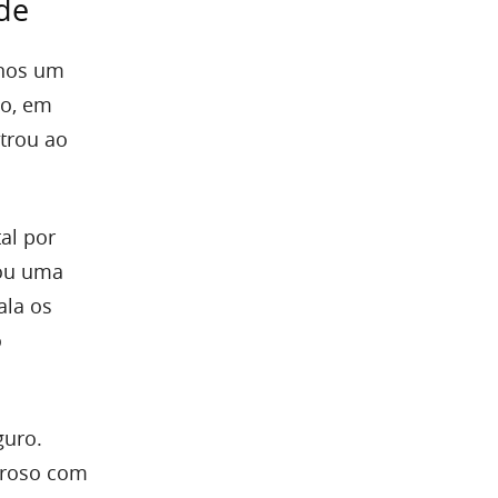
de
anos um
to, em
trou ao
al por
rou uma
ala os
o
guro.
eroso com