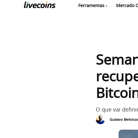
Ferramentas
Mercado C
Semana
recup
Bitcoi
O que vai defini
Gustavo Bertolucc