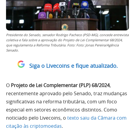
Presidente do Senado, senador Rodrigo Pacheco (PSD-MG), concede entrevista
coletiva e fala sobre a aprovação do Projeto de Lei Complementar 68/2024,
que regulamenta a Reforma Tributária. Foto: Foto: Jonas Pereira/Agência
Senado.
Siga o Livecoins e fique atualizado.
O
Projeto de Lei Complementar (PLP) 68/2024
,
recentemente aprovado pelo Senado, traz mudanças
significativas na reforma tributária, com um foco
especial em setores econômicos distintos. Como
noticiado pelo Livecoins, o
texto saiu da Câmara com
citação às criptomoedas
.