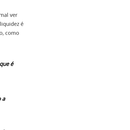
mal ver
liquidez é
io, como
que é
 a