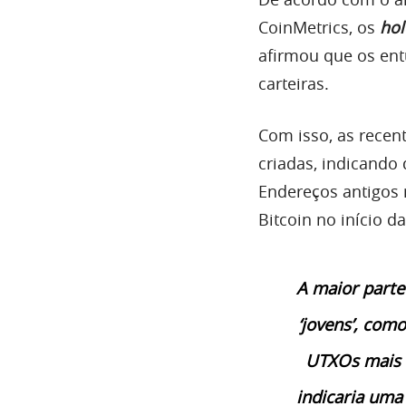
CoinMetrics, os
hol
afirmou que os ent
carteiras.
Com isso, as recen
criadas, indicando
Endereços antigos 
Bitcoin no início d
A maior parte
‘jovens’, com
UTXOs mais a
indicaria uma