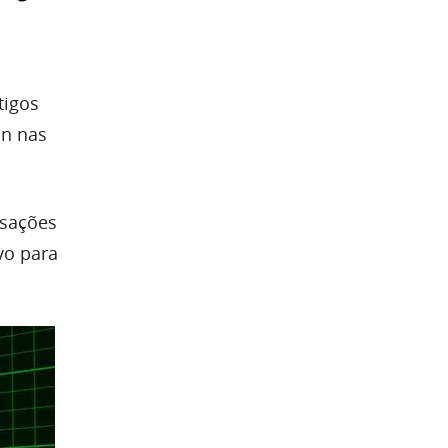
tigos
in nas
nsações
vo para