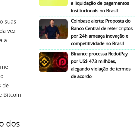
a liquidação de pagamentos
institucionais no Brasil
o suas
Coinbase alerta: Proposta do
Banco Central de reter criptos
ada vez
por 24h ameaça inovação e
a a
competitividade no Brasil
Binance processa RedotPay
por US$ 473 milhões,
rme
alegando violação de termos
io
de acordo
s de
e Bitcoin
ão dos