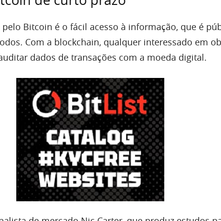
elo Bitcoin é o fácil acesso à informação, que é púb
todos. Com a blockchain, qualquer interessado em ob
uditar dados de transações com a moeda digital.
alista de mercado Nic Carter, que produz estudos pa