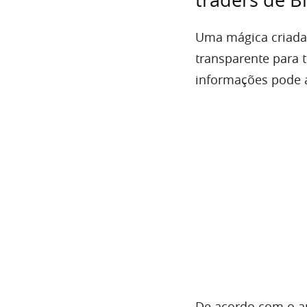
Uma mágica criada p
transparente para 
informações pode a
De acordo com o an