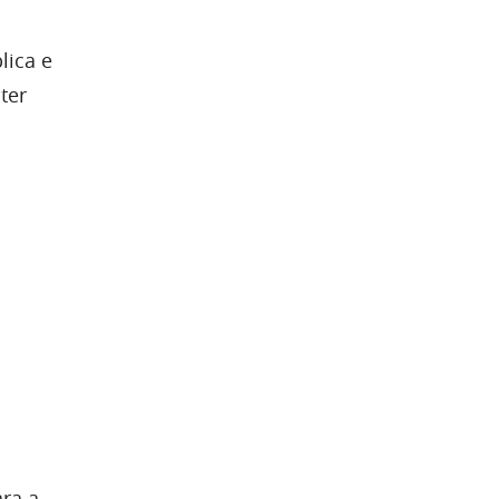
lica e
ter
ra a