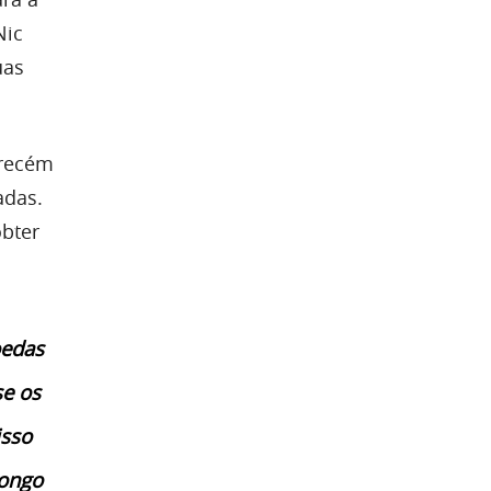
Nic
uas
 recém
adas.
obter
oedas
se os
isso
longo