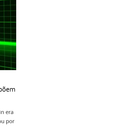
xpõem
in era
ou por