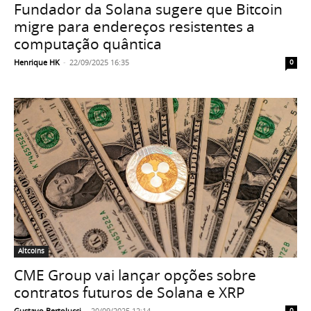
Fundador da Solana sugere que Bitcoin
migre para endereços resistentes a
computação quântica
Henrique HK
-
22/09/2025 16:35
0
Altcoins
CME Group vai lançar opções sobre
contratos futuros de Solana e XRP
Gustavo Bertolucci
-
20/09/2025 12:14
0