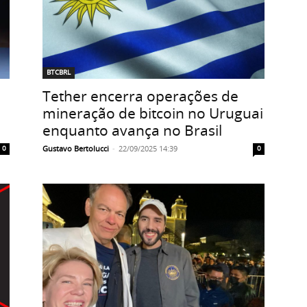
BTCBRL
Tether encerra operações de
mineração de bitcoin no Uruguai
enquanto avança no Brasil
Gustavo Bertolucci
-
22/09/2025 14:39
0
0