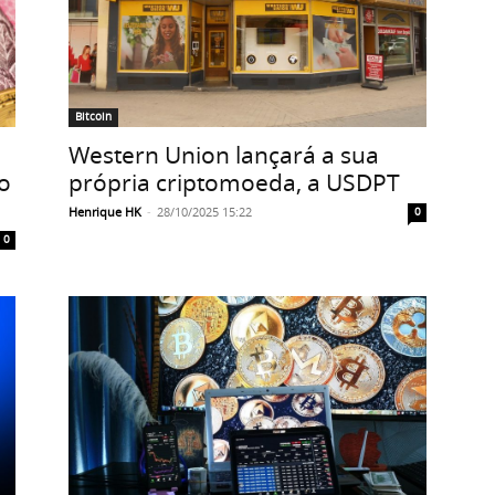
Bitcoin
Western Union lançará a sua
própria criptomoeda, a USDPT
io
Henrique HK
-
28/10/2025 15:22
0
0