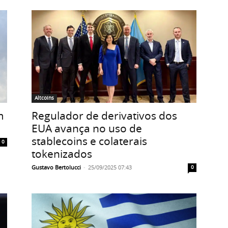
Altcoins
m
Regulador de derivativos dos
EUA avança no uso de
stablecoins e colaterais
0
tokenizados
Gustavo Bertolucci
-
25/09/2025 07:43
0