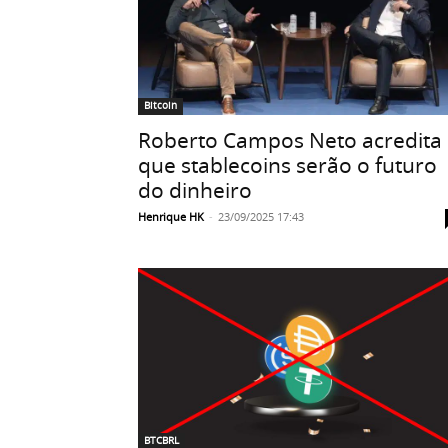
Bitcoin
Roberto Campos Neto acredita
que stablecoins serão o futuro
do dinheiro
Henrique HK
-
23/09/2025 17:43
BTCBRL