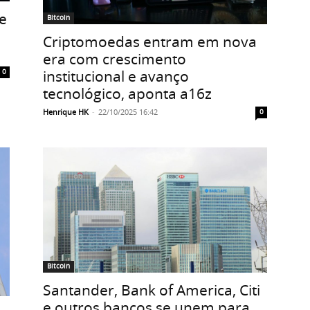
e
Bitcoin
Criptomoedas entram em nova
era com crescimento
institucional e avanço
0
tecnológico, aponta a16z
Henrique HK
-
22/10/2025 16:42
0
Bitcoin
Santander, Bank of America, Citi
e outros bancos se unem para