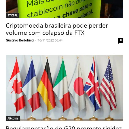
BTCBRL
Criptomoeda brasileira pode perder
volume com colapso da FTX
Gustavo Bertolucci
-
10/11/2022 06:44
0
Altcoins
Regulamentação do G20 promete rigidez