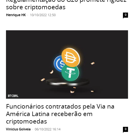
sobre criptomoedas
Henrique HK
-
10/10/2022 12:50
0
BTCBRL
Funcionários contratados pela Via na
América Latina receberão em
criptomoedas
Vinicius Golveia
-
06/10/2022 16:14
0