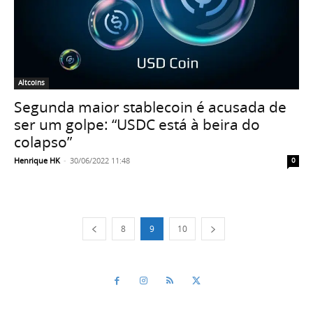
Altcoins
Segunda maior stablecoin é acusada de
ser um golpe: “USDC está à beira do
colapso”
Henrique HK
-
30/06/2022 11:48
0
8
9
10