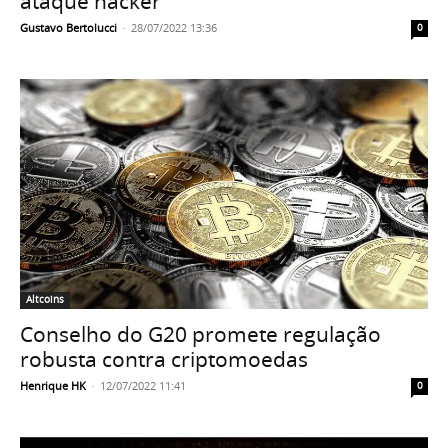
ataque hacker
Gustavo Bertolucci
-
28/07/2022 13:36
0
Altcoins
Conselho do G20 promete regulação
robusta contra criptomoedas
Henrique HK
-
12/07/2022 11:41
0