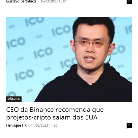
Gustavo Bertolucci
-
15/02/2023 15:07
0
Altcoins
CEO da Binance recomenda que
projetos-cripto saiam dos EUA
Henrique HK
-
14/02/2023 14:20
0