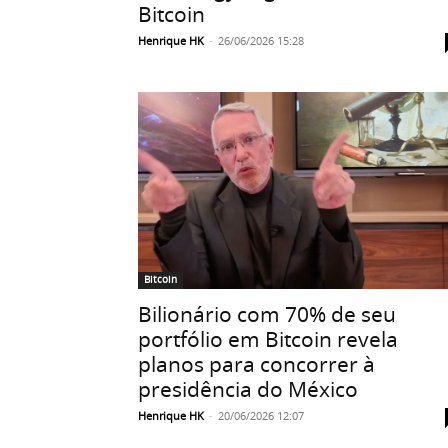
Bitcoin
Henrique HK
-
26/06/2026 15:28
Bitcoin
Bilionário com 70% de seu
portfólio em Bitcoin revela
planos para concorrer à
presidência do México
Henrique HK
-
20/06/2026 12:07