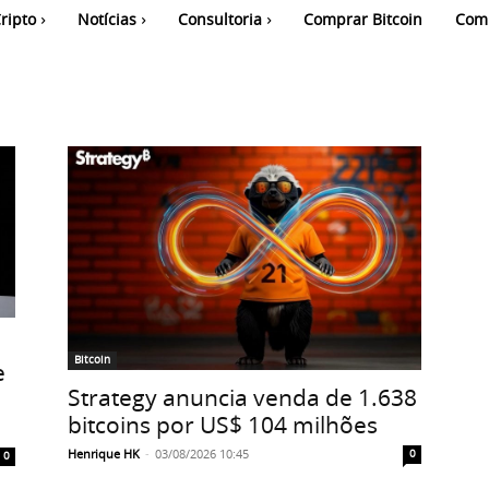
ripto
Notícias
Consultoria
Comprar Bitcoin
Com
Bitcoin
e
Strategy anuncia venda de 1.638
bitcoins por US$ 104 milhões
Henrique HK
-
03/08/2026 10:45
0
0