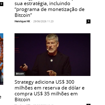
sua estratégia, incluindo
0
“programa de monetização de
Bitcoin”
Henrique HK
-
29/06/2026 11:23
0
Bitcoin
Strategy adiciona US$ 300
milhões em reserva de dólar e
compra US$ 35 milhões em
e
Bitcoin