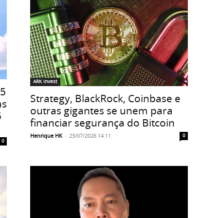
ARK Invest
25
Strategy, BlackRock, Coinbase e
as
outras gigantes se unem para
5
financiar segurança do Bitcoin
Henrique HK
-
23/07/2026 14:11
0
0