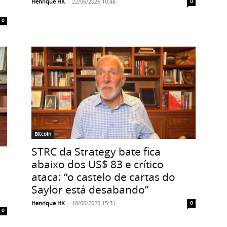
Henrique HK
-
22/06/2026 10:48
0
0
Bitcoin
STRC da Strategy bate fica
abaixo dos US$ 83 e crítico
ataca: “o castelo de cartas do
Saylor está desabando”
Henrique HK
-
18/06/2026 15:31
0
0