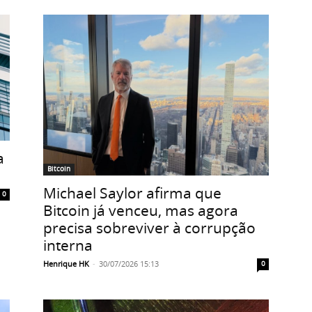
a
Bitcoin
Michael Saylor afirma que
0
Bitcoin já venceu, mas agora
precisa sobreviver à corrupção
interna
Henrique HK
-
30/07/2026 15:13
0