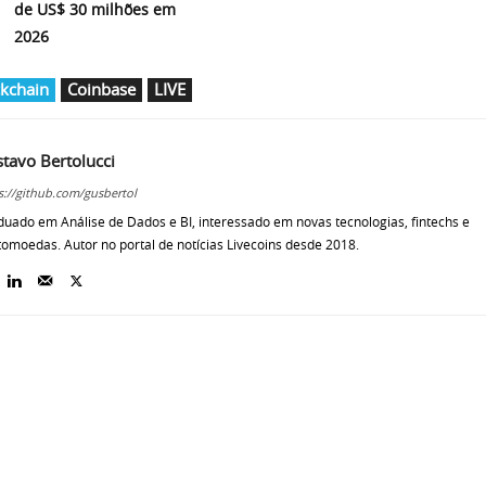
de US$ 30 milhões em
2026
kchain
Coinbase
LIVE
tavo Bertolucci
s://github.com/gusbertol
uado em Análise de Dados e BI, interessado em novas tecnologias, fintechs e
tomoedas. Autor no portal de notícias Livecoins desde 2018.