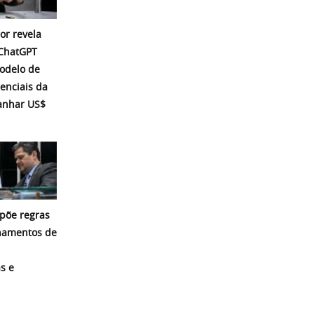
or revela
 ChatGPT
modelo de
enciais da
ganhar US$
põe regras
namentos de
s e