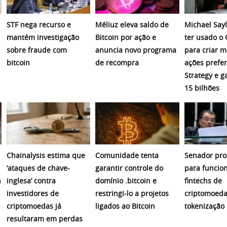
STF nega recurso e
Méliuz eleva saldo de
Michael Sayl
mantém investigação
Bitcoin por ação e
ter usado o
sobre fraude com
anuncia novo programa
para criar 
bitcoin
de recompra
ações prefer
Strategy e 
15 bilhões
Chainalysis estima que
Comunidade tenta
Senador pro
‘ataques de chave-
garantir controle do
para funcio
n
inglesa’ contra
domínio .bitcoin e
fintechs de
investidores de
restringi-lo a projetos
criptomoeda
criptomoedas já
ligados ao Bitcoin
tokenização
resultaram em perdas