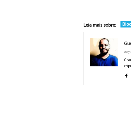
Bloc
Leia mais sobre:
Gus
http
Grad
crip