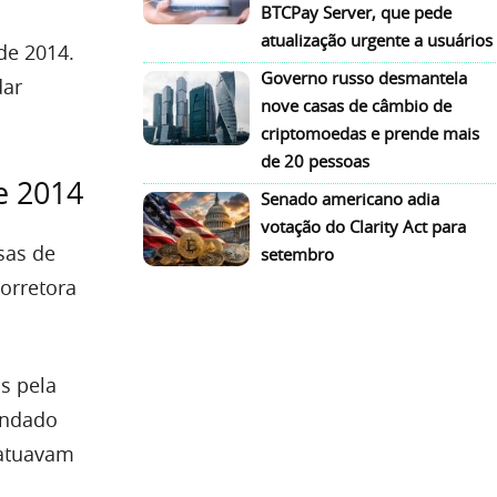
BTCPay Server, que pede
atualização urgente a usuários
de 2014.
Governo russo desmantela
dar
nove casas de câmbio de
criptomoedas e prende mais
de 20 pessoas
e 2014
Senado americano adia
votação do Clarity Act para
sas de
setembro
corretora
s pela
fundado
 atuavam