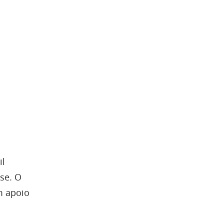
il
se. O
m apoio