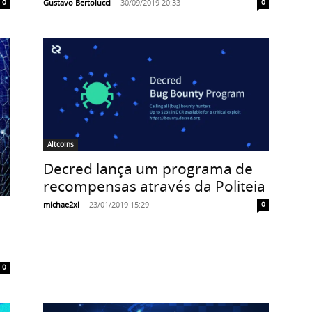
Gustavo Bertolucci
-
30/09/2019 20:33
0
0
Altcoins
Decred lança um programa de
recompensas através da Politeia
michae2xl
-
23/01/2019 15:29
0
0