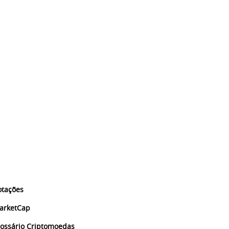
otações
arketCap
lossário Criptomoedas