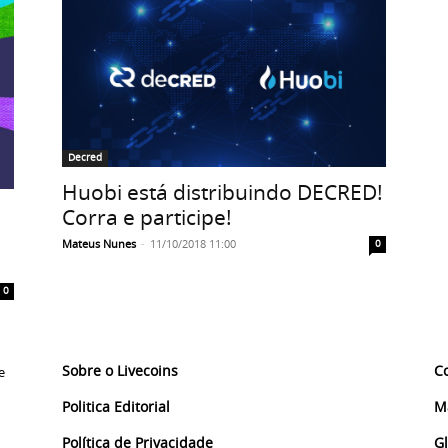
Decred
Huobi está distribuindo DECRED!
Corra e participe!
Mateus Nunes
-
11/10/2018 11:00
0
0
Sobre o Livecoins
C
e
Politica Editorial
M
Política de Privacidade
G