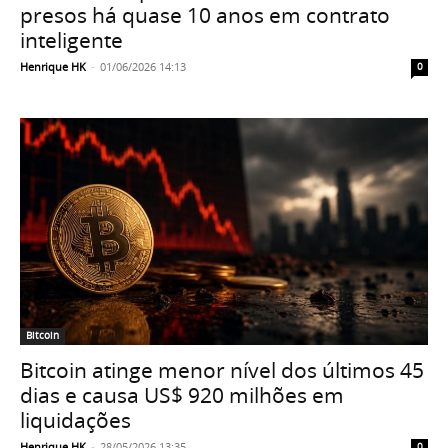
presos há quase 10 anos em contrato
inteligente
Henrique HK
-
01/06/2026 14:13
0
Bitcoin
Bitcoin atinge menor nível dos últimos 45
dias e causa US$ 920 milhões em
liquidações
Henrique HK
-
28/05/2026 13:35
0