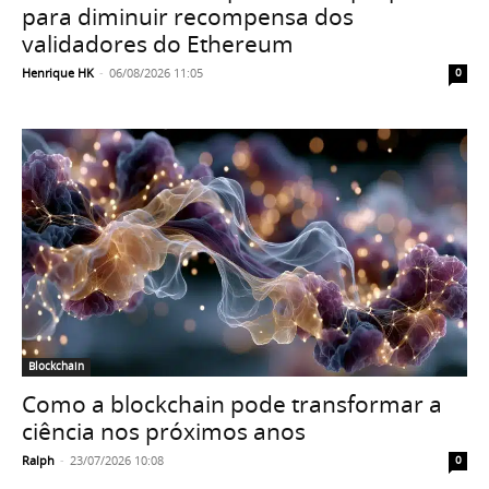
para diminuir recompensa dos
validadores do Ethereum
Henrique HK
-
06/08/2026 11:05
0
Blockchain
Como a blockchain pode transformar a
ciência nos próximos anos
Ralph
-
23/07/2026 10:08
0