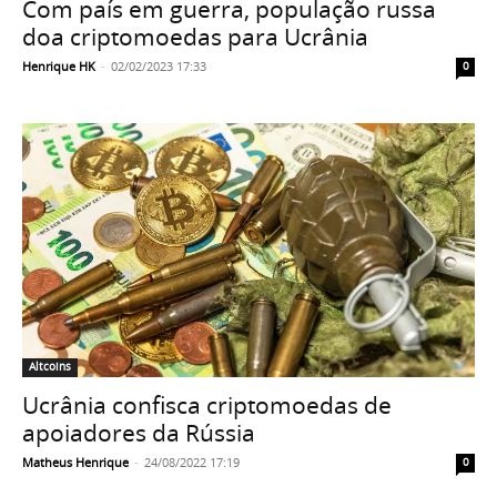
Com país em guerra, população russa
doa criptomoedas para Ucrânia
Henrique HK
-
02/02/2023 17:33
0
Altcoins
Ucrânia confisca criptomoedas de
apoiadores da Rússia
Matheus Henrique
-
24/08/2022 17:19
0