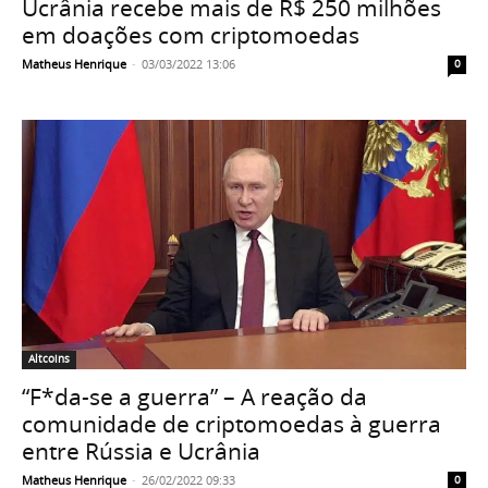
Ucrânia recebe mais de R$ 250 milhões
em doações com criptomoedas
Matheus Henrique
-
03/03/2022 13:06
0
Altcoins
“F*da-se a guerra” – A reação da
comunidade de criptomoedas à guerra
entre Rússia e Ucrânia
Matheus Henrique
-
26/02/2022 09:33
0