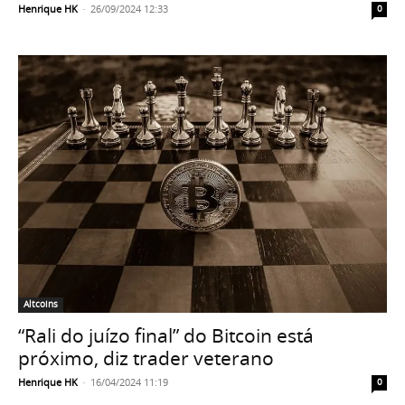
Henrique HK
-
26/09/2024 12:33
0
Altcoins
“Rali do juízo final” do Bitcoin está
próximo, diz trader veterano
Henrique HK
-
16/04/2024 11:19
0