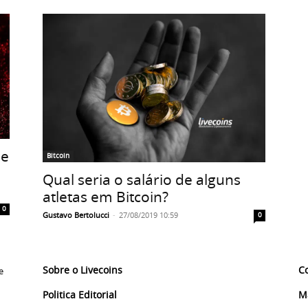
de
Bitcoin
Qual seria o salário de alguns
atletas em Bitcoin?
0
Gustavo Bertolucci
-
27/08/2019 10:59
0
Sobre o Livecoins
C
e
Politica Editorial
M