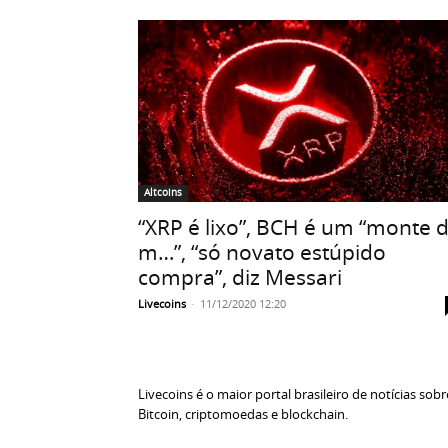
Altcoins
“XRP é lixo”, BCH é um “monte 
m…”, “só novato estúpido
compra”, diz Messari
Livecoins
-
11/12/2020 12:20
Livecoins é o maior portal brasileiro de notícias sobr
Bitcoin, criptomoedas e blockchain.