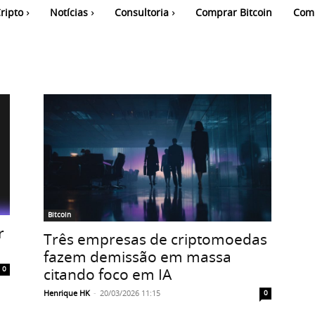
ripto
Notícias
Consultoria
Comprar Bitcoin
Com
Bitcoin
r
Três empresas de criptomoedas
fazem demissão em massa
citando foco em IA
0
Henrique HK
-
20/03/2026 11:15
0