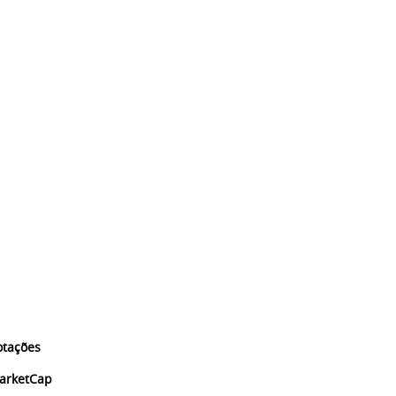
otações
arketCap