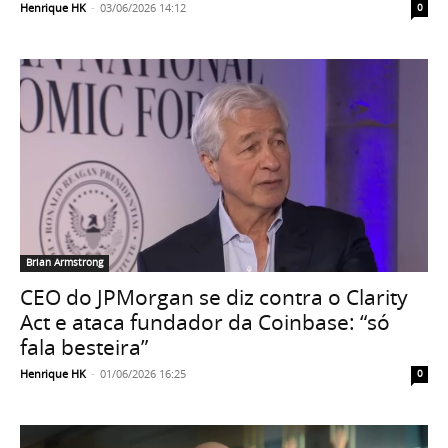
Henrique HK
-
03/06/2026 14:12
0
Brian Armstrong
CEO do JPMorgan se diz contra o Clarity
Act e ataca fundador da Coinbase: “só
fala besteira”
Henrique HK
-
01/06/2026 16:25
0