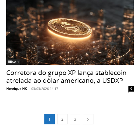
Bitcoin
Corretora do grupo XP lança stablecoin
atrelada ao dólar americano, a USDXP
Henrique HK
-
03/03/2026 14:17
0
1
2
3