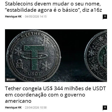
Stablecoins devem mudar o seu nome,
“estabilidade agora é o básico”, diz a16z
Henrique HK
-
04/05/2026 14:15
0
Bitcoin
Tether congela US$ 344 milhões de USDT
em coordenação com o governo
americano
Henrique HK
-
23/04/2026 10:58
0