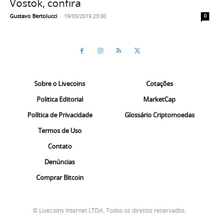
Vostok, confira
Gustavo Bertolucci
-
19/03/2019 23:00
0
Sobre o Livecoins
Cotações
Politica Editorial
MarketCap
Política de Privacidade
Glossário Criptomoedas
Termos de Uso
Contato
Denúncias
Comprar Bitcoin
© Livecoins Internet LTDA. Todos os direitos reservados.