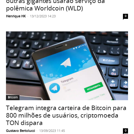
outras gigantes usarão serviço da
polêmica Worldcoin (WLD)
Henrique HK
-
13/12/2023 14:23
0
Bitcoin
Telegram integra carteira de Bitcoin para
800 milhões de usuários, criptomoeda
TON dispara
Gustavo Bertolucci
-
13/09/2023 11:45
0