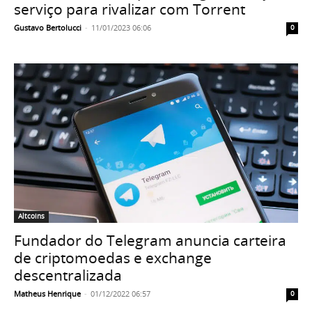
serviço para rivalizar com Torrent
Gustavo Bertolucci
-
11/01/2023 06:06
0
Altcoins
Fundador do Telegram anuncia carteira
de criptomoedas e exchange
descentralizada
Matheus Henrique
-
01/12/2022 06:57
0