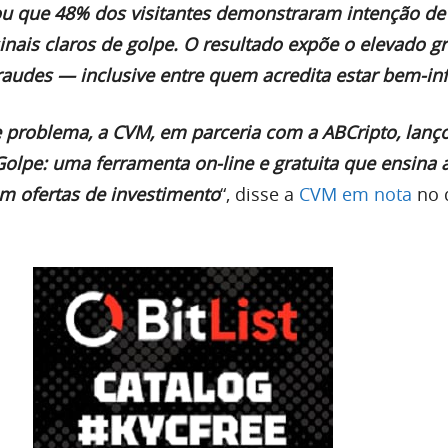
u que 48% dos visitantes demonstraram intenção de i
nais claros de golpe. O resultado expõe o elevado g
fraudes — inclusive entre quem acredita estar bem-i
e problema, a CVM, em parceria com a ABCripto, lanç
olpe: uma ferramenta on-line e gratuita que ensina 
em ofertas de investimento
“, disse a
CVM em nota
no d