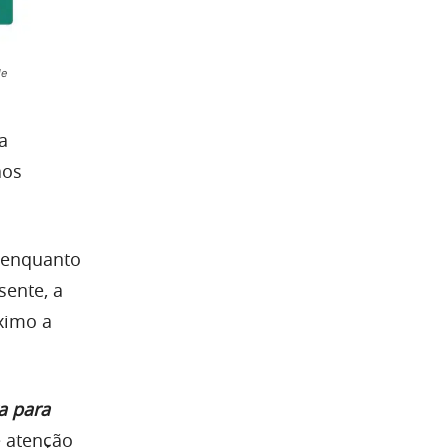
de
a
aos
, enquanto
sente, a
ximo a
a para
e atenção