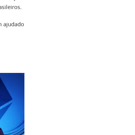
sileiros.
m ajudado