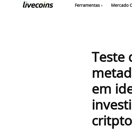
Ferramentas
Mercado C
Teste 
metade
em ide
invest
critp