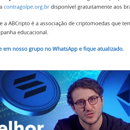
 a
contragolpe.org.br
disponível gratuitamente aos bra
e a ABCripto é a associação de criptomoedas que te
mpanha educacional.
re em nosso grupo no WhatsApp e fique atualizado.