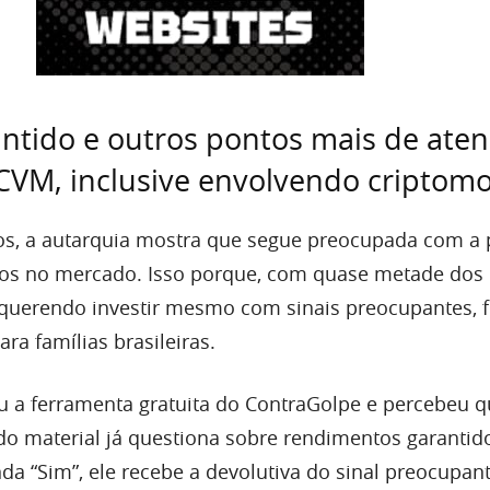
ntido e outros pontos mais de ate
CVM, inclusive envolvendo criptom
s, a autarquia mostra que segue preocupada com a 
ros no mercado. Isso porque, com quase metade dos
 querendo investir mesmo com sinais preocupantes, f
ara famílias brasileiras.
u a ferramenta gratuita do ContraGolpe e percebeu q
do material já questiona sobre rendimentos garantid
da “Sim”, ele recebe a devolutiva do sinal preocupan