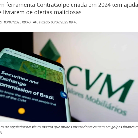
m ferramenta ContraGolpe criada em 2024 tem ajud
e livrarem de ofertas maliciosas
i
Atualizado
03/07/2025 09:40
03/07/2025 09:40
o de regulador brasileiro mostra que muitos investidores cairiam em golpes financeir
o)