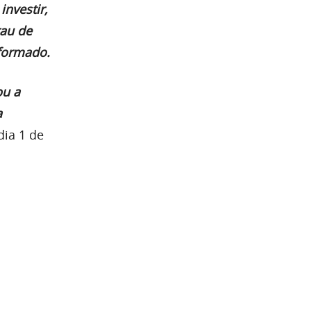
nvestir,
rau de
nformado.
ou a
a
ia 1 de