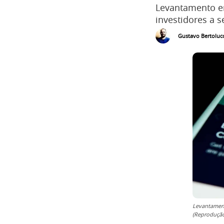
Levantamento e
investidores a s
Gustavo Bertolucc
Levantament
(Reproduçã