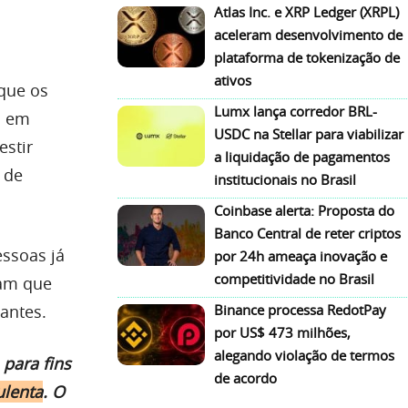
Atlas Inc. e XRP Ledger (XRPL)
aceleram desenvolvimento de
plataforma de tokenização de
ativos
 que os
Lumx lança corredor BRL-
s em
USDC na Stellar para viabilizar
estir
a liquidação de pagamentos
 de
institucionais no Brasil
Coinbase alerta: Proposta do
Banco Central de reter criptos
ssoas já
por 24h ameaça inovação e
competitividade no Brasil
cam que
Binance processa RedotPay
antes.
por US$ 473 milhões,
alegando violação de termos
para fins
de acordo
ulenta
. O