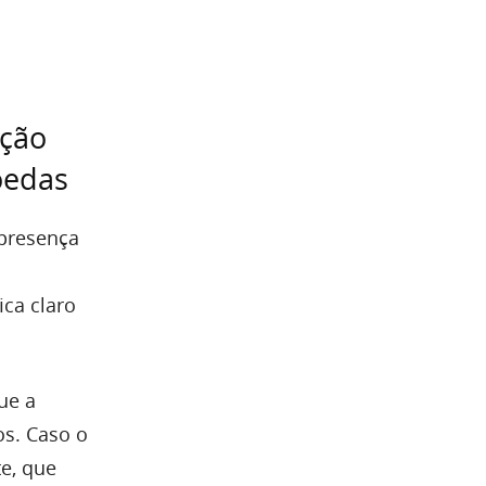
nção
oedas
presença
ica claro
ue a
os. Caso o
te, que