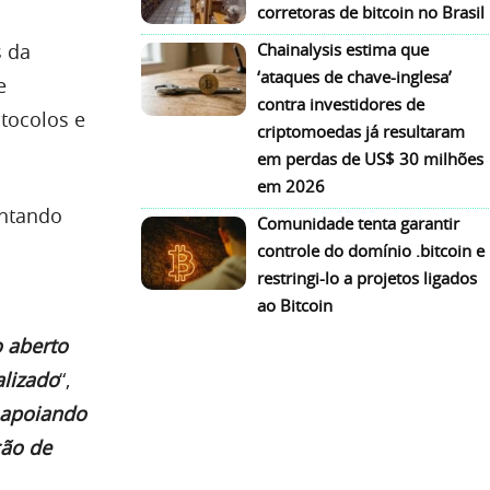
corretoras de bitcoin no Brasil
s da
Chainalysis estima que
‘ataques de chave-inglesa’
e
contra investidores de
otocolos e
criptomoedas já resultaram
em perdas de US$ 30 milhões
em 2026
entando
Comunidade tenta garantir
controle do domínio .bitcoin e
restringi-lo a projetos ligados
ao Bitcoin
o aberto
alizado
“,
e apoiando
ção de