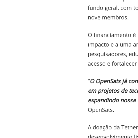
fundo geral, com t
nove membros.
O financiamento é 
impacto e a uma am
pesquisadores, edu
acesso e fortalecer
“
O OpenSats já con
em projetos de tecn
expandindo nossa 
OpenSats.
A doação da Tether
desenvolvimento li