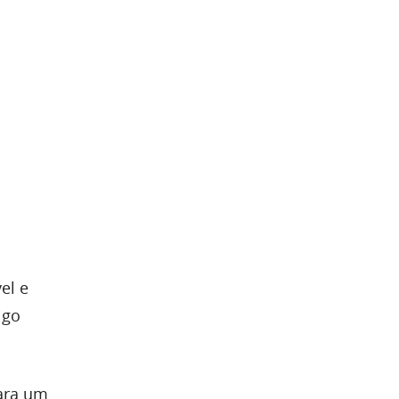
el e
igo
para um