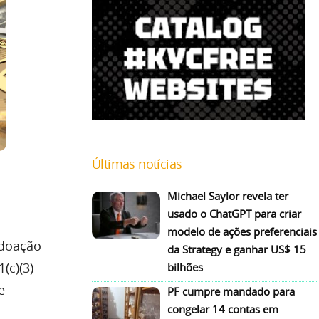
Últimas notícias
Michael Saylor revela ter
usado o ChatGPT para criar
modelo de ações preferenciais
 doação
da Strategy e ganhar US$ 15
(c)(3)
bilhões
e
PF cumpre mandado para
congelar 14 contas em