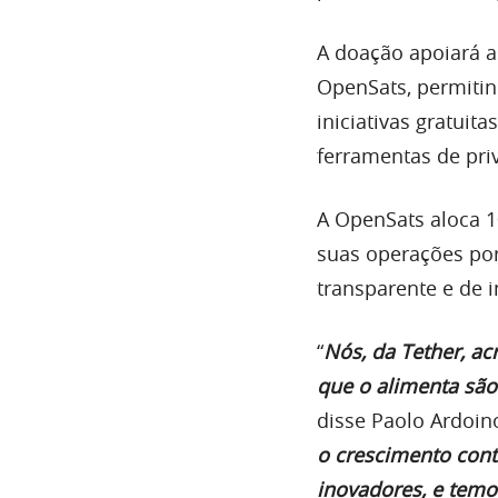
A doação apoiará a
OpenSats, permiti
iniciativas gratuit
ferramentas de pri
A OpenSats aloca 1
suas operações po
transparente e de i
“
Nós, da Tether, ac
que o alimenta são 
disse Paolo Ardoino
o crescimento cont
inovadores, e temo