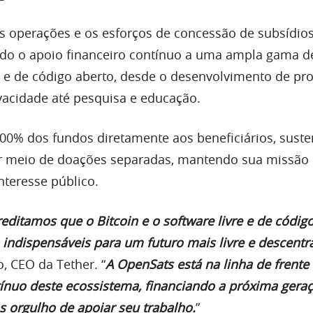
s operações e os esforços de concessão de subsídio
ndo o apoio financeiro contínuo a uma ampla gama d
as e de código aberto, desde o desenvolvimento de pr
vacidade até pesquisa e educação.
00% dos fundos diretamente aos beneficiários, sust
r meio de doações separadas, mantendo sua missão
nteresse público.
reditamos que o Bitcoin e o software livre e de códig
indispensáveis ​​para um futuro mais livre e descentr
, CEO da Tether. “
A OpenSats está na linha de frent
ínuo deste ecossistema, financiando a próxima gera
s orgulho de apoiar seu trabalho.
”