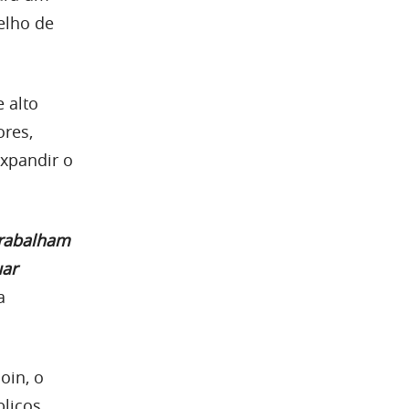
elho de
 alto
ores,
expandir o
trabalham
uar
a
oin, o
blicos