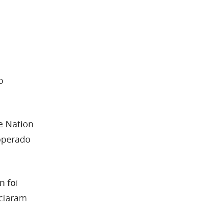
o
e Nation
 operado
un
foi
nciaram