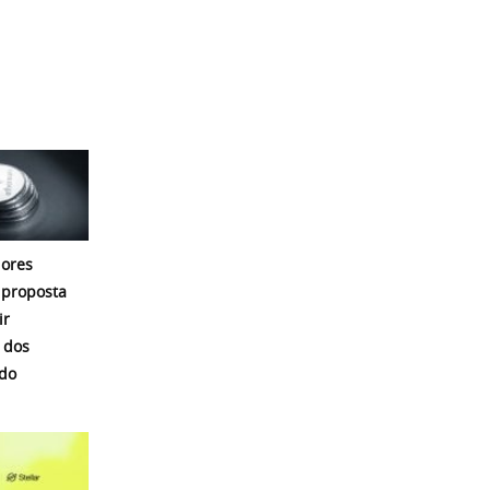
ores
proposta
ir
 dos
 do