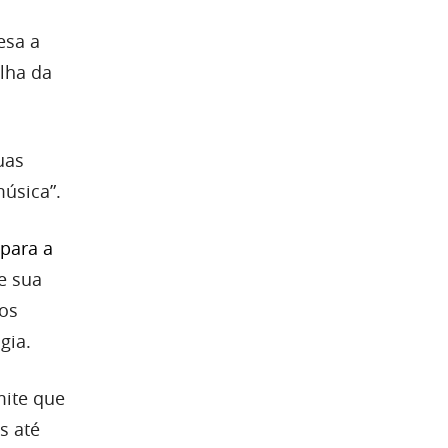
esa a
lha da
uas
música”.
 para a
e sua
 os
gia.
mite que
s até