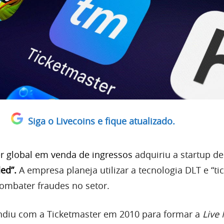
Siga o Livecoins e fique atualizado.
der global em venda de ingressos
adquiriu a startup de
ded
”.
A empresa planeja utilizar a tecnologia DLT e “ti
combater fraudes no setor.
undiu com a Ticketmaster em 2010 para formar a
Live