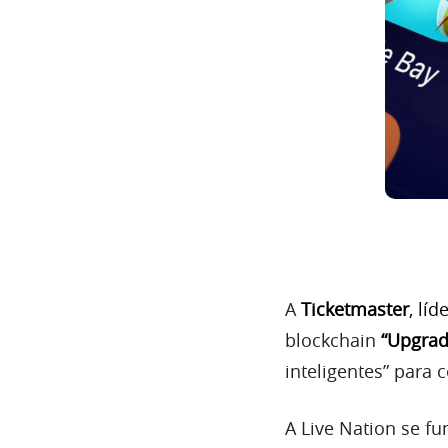
A
Ticketmaster
, lí
blockchain
“
Upgra
inteligentes” para 
A Live Nation se f