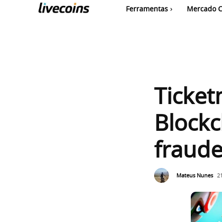
Ferramentas
Mercado C
Ticket
Blockc
fraude
Mateus Nunes
2