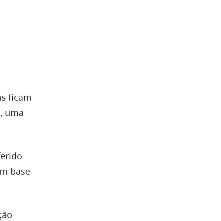
s ficam
m, uma
ferido
om base
ção