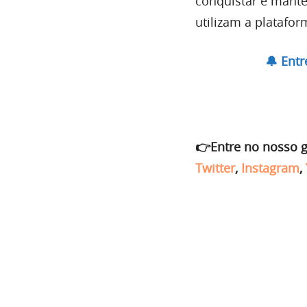
conquistar e mante
utilizam a platafor
🔔 Ent
👉Entre no nosso 
Twitter
,
Instagram
,