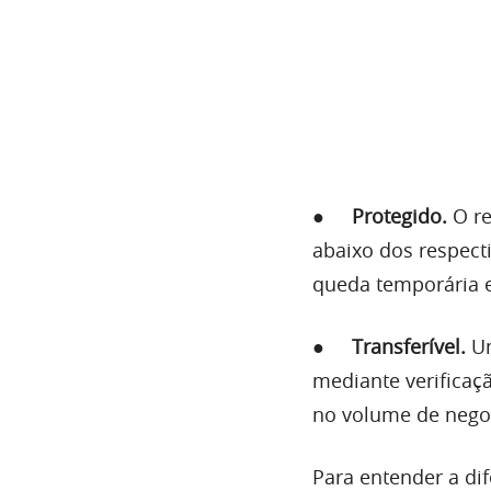
●
Protegido.
O re
abaixo dos respect
queda temporária 
●
Transferível.
Um
mediante verificaç
no volume de nego
Para entender a di