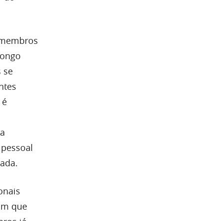
s membros
longo
 se
ntes
 é
sa
 pessoal
dada.
onais
com que