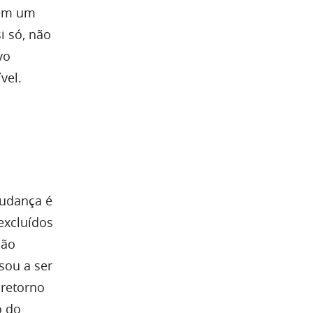
 em um
i só, não
vo
vel.
mudança é
excluídos
não
sou a ser
 retorno
o do