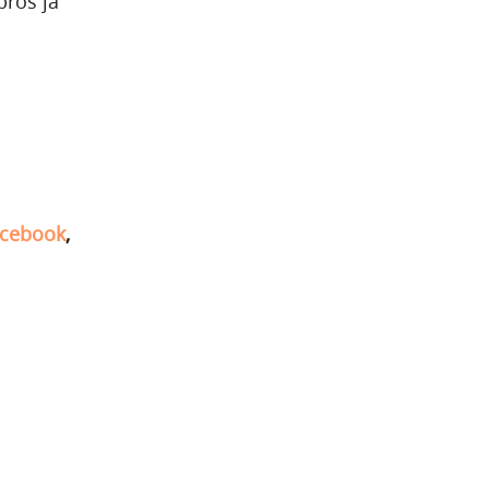
bros já
cebook
,