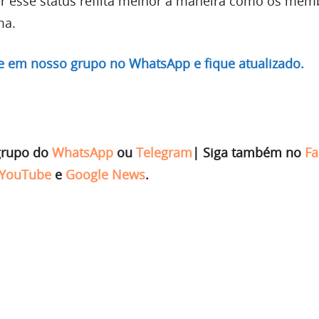
r esse status reflita melhor a maneira como os mem
ma.
re em nosso grupo no WhatsApp e fique atualizado.
grupo do
WhatsApp
ou
Telegram
|
Siga também no
Fa
YouTube
e
Google News
.