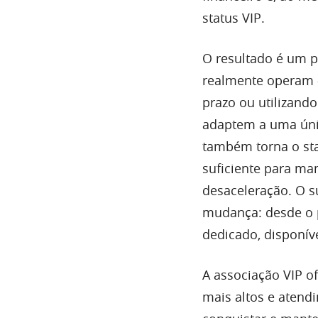
status VIP.
O resultado é um 
realmente operam 
prazo ou utilizand
adaptem a uma úni
também torna o sta
suficiente para m
desaceleração. O 
mudança: desde o 
dedicado, disponív
A associação VIP of
mais altos e atend