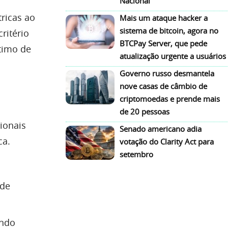
Nacional
tricas ao
Mais um ataque hacker a
sistema de bitcoin, agora no
ritério
BTCPay Server, que pede
timo de
atualização urgente a usuários
Governo russo desmantela
nove casas de câmbio de
criptomoedas e prende mais
de 20 pessoas
ionais
Senado americano adia
ca.
votação do Clarity Act para
setembro
 de
indo