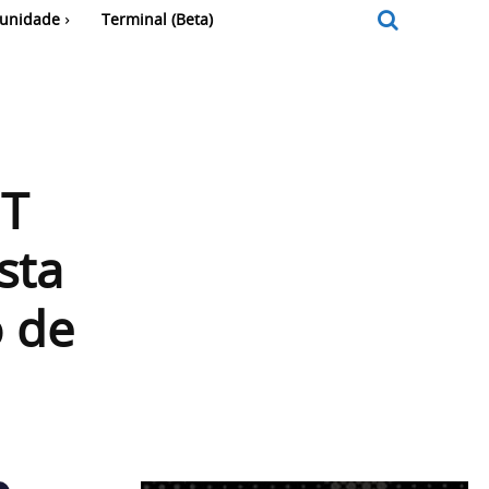
unidade
Terminal (Beta)
IT
sta
o de