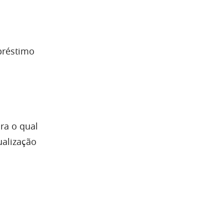
préstimo
ra o qual
ualização