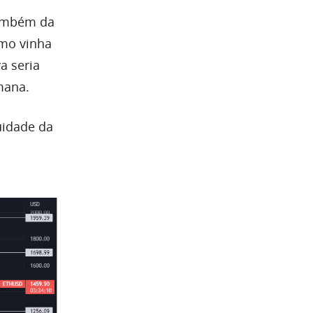
ambém da
omo vinha
a seria
emana.
uidade da