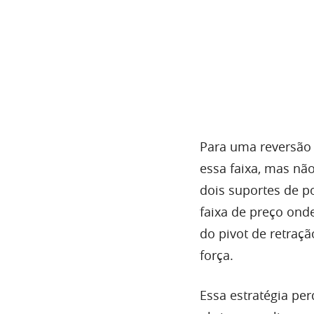
Para uma reversão d
essa
faixa, mas nã
dois suportes de po
faixa de preço on
do
pivot
de retraç
força.
Essa
estratégia pe