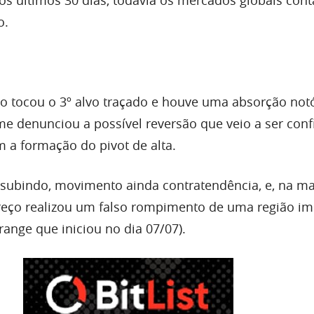
s últimos 30 dias, todavia os mercados globais con
o.
vo tocou o 3º alvo traçado e houve uma absorção noto
me
denunciou a possível reversão que veio a ser con
m a formação do
pivot
de alta.
oi subindo, movimento ainda contratendência, e, na 
preço realizou um falso rompimento de uma região i
 range que iniciou no dia 07/07).