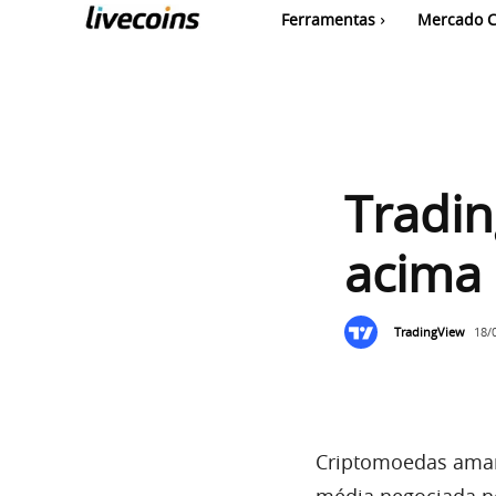
Ferramentas
Mercado C
Tradin
acima
TradingView
18/
Criptomoedas aman