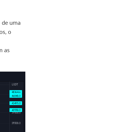
te de uma
os, o
m as