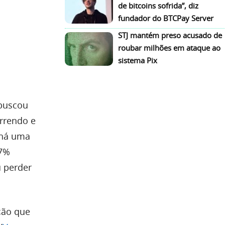
de bitcoins sofrida”, diz
fundador do BTCPay Server
STJ mantém preso acusado de
roubar milhões em ataque ao
sistema Pix
 buscou
orrendo e
 há uma
27%
u perder
̧ão que