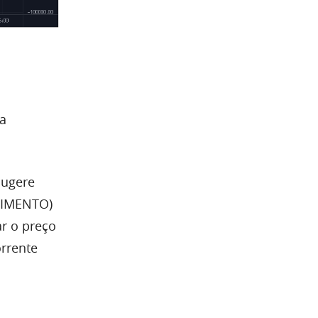
ma
sugere
PIMENTO)
r o preço
rrente