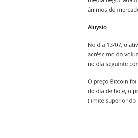
média negociada no
ânimos do mercad
Aluysio
No dia 13/07, o ati
acréscimo do
volu
no dia seguinte co
O preço Bitcoin f
do dia de hoje, o 
(limite superior do