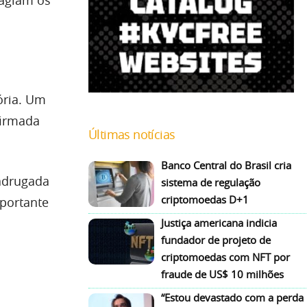
tagiam os
́ria. Um
firmada
Últimas notícias
Banco Central do Brasil cria
madrugada
sistema de regulação
criptomoedas D+1
mportante
Justiça americana indicia
fundador de projeto de
criptomoedas com NFT por
fraude de US$ 10 milhões
“Estou devastado com a perda