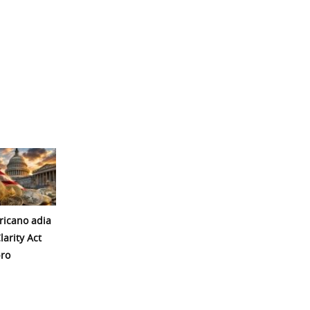
icano adia
larity Act
ro