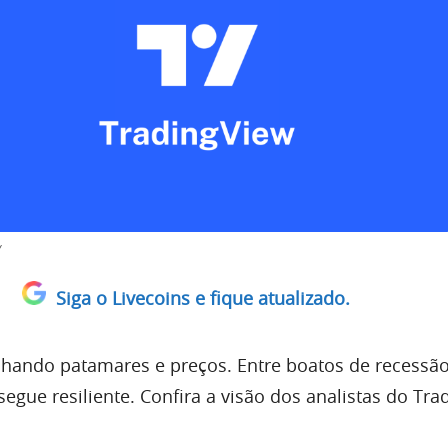
w
Siga o Livecoins e fique atualizado.
ando patamares e preços. Entre boatos de recessão
egue resiliente. Confira a visão dos analistas do Tra