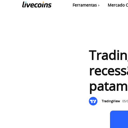
Ferramentas
Mercado C
Tradi
recess
patam
TradingView
05/