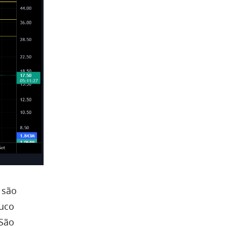
 são
uco
 São