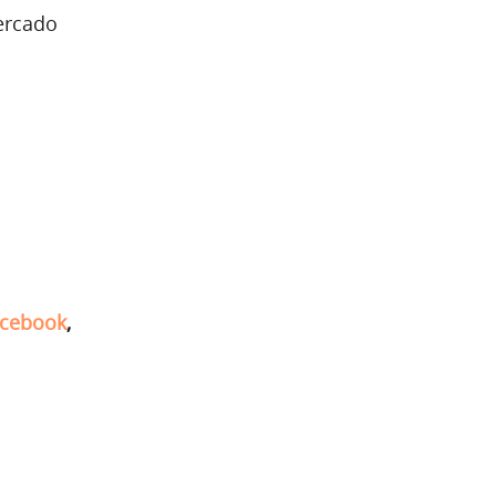
ercado
cebook
,