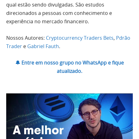
qual estão sendo divulgadas. São estudos
direcionados a pessoas com conhecimento e
experiência no mercado financeiro.
Nossos Autores:
Cryptocurrency Traders Bets
,
Pdrão
Trader
e
Gabriel Fauth
.
🔔 Entre em nosso grupo no WhatsApp e fique
atualizado.