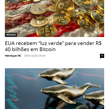
Altcoins
EUA recebem “luz verde” para vender R$
40 bilhões em Bitcoin
Henrique HK
-
09/01/2025 09:43
0