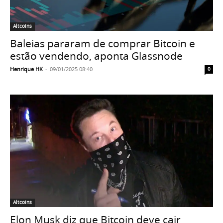
Altcoins
Baleias pararam de comprar Bitcoin e
estão vendendo, aponta Glassnode
Henrique HK
-
09/01/2025 08:40
0
Altcoins
Elon Musk diz que Bitcoin deve cair