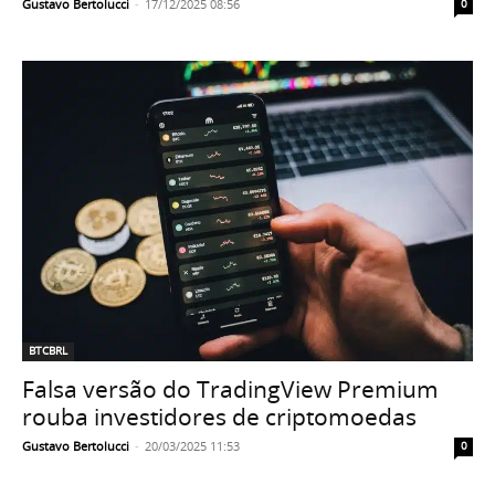
Gustavo Bertolucci
-
17/12/2025 08:56
0
BTCBRL
Falsa versão do TradingView Premium
rouba investidores de criptomoedas
Gustavo Bertolucci
-
20/03/2025 11:53
0