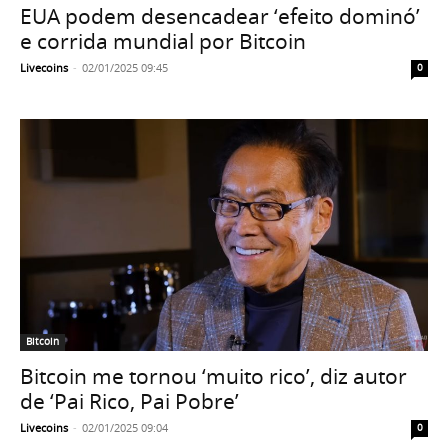
EUA podem desencadear ‘efeito dominó’
e corrida mundial por Bitcoin
Livecoins
-
02/01/2025 09:45
0
Bitcoin
Bitcoin me tornou ‘muito rico’, diz autor
de ‘Pai Rico, Pai Pobre’
Livecoins
-
02/01/2025 09:04
0