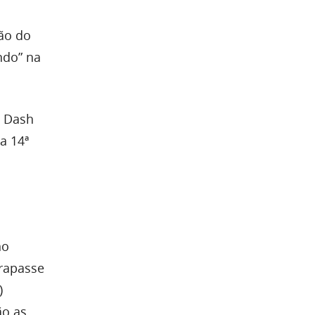
ão do
ndo” na
o Dash
a 14ª
no
trapasse
)
ão as