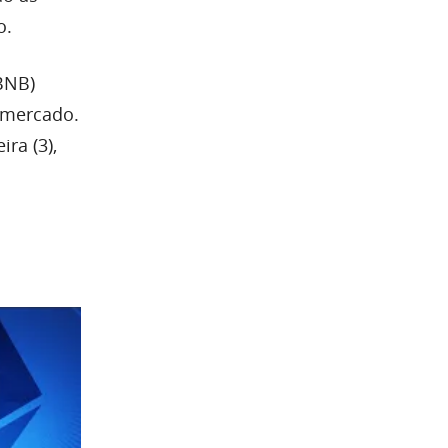
o.
BNB)
o mercado.
ra (3),