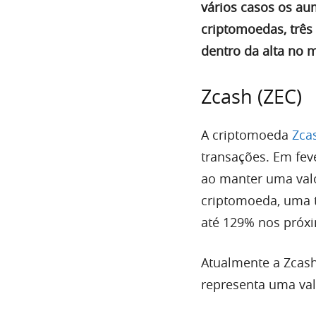
vários casos os au
criptomoedas, trê
dentro da alta no m
Zcash (ZEC)
A criptomoeda
Zca
transações. Em fev
ao manter uma val
criptomoeda, uma t
até 129% nos próx
Atualmente a Zcash
representa uma val