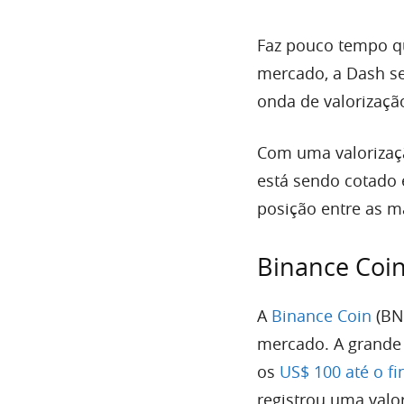
Faz pouco tempo qu
mercado, a Dash se
onda de valorizaçã
Com uma valorizaçã
está sendo cotado 
posição entre as 
Binance Coi
A
Binance Coin
(BN
mercado. A grande 
os
US$ 100 até o fi
registrou uma val