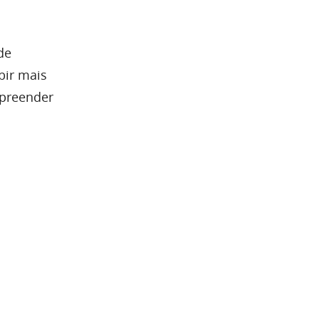
de
bir mais
rpreender