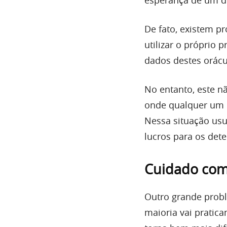
esperança de um di
De fato, existem p
utilizar o próprio p
dados destes orácu
No entanto, este n
onde qualquer um p
Nessa situação usu
lucros para os dete
Cuidado com 
Outro grande probl
maioria vai pratic