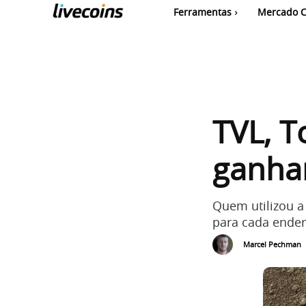
Ferramentas
Mercado C
TVL, T
ganhar
Quem utilizou 
para cada endere
Marcel Pechman