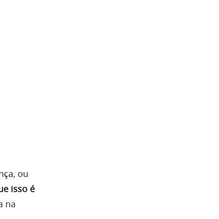
nça, ou
e isso é
a na