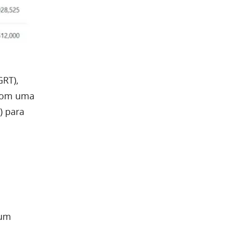
GRT),
 com uma
) para
 um