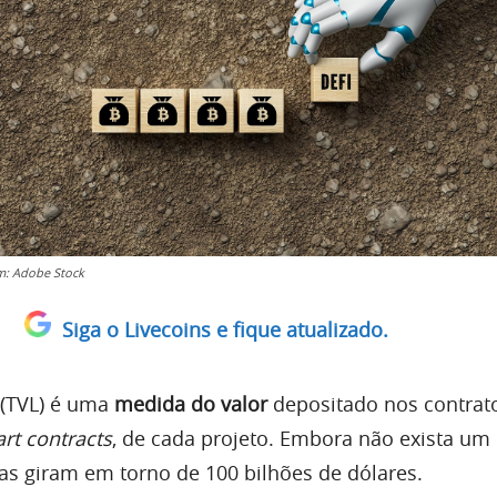
m: Adobe Stock
Siga o Livecoins e fique atualizado.
(TVL) é uma
medida do valor
depositado nos contrat
rt contracts
, de cada projeto. Embora não exista um
ivas giram em torno de 100 bilhões de dólares.