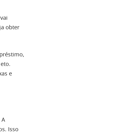
vai
a obter
préstimo,
eto.
xas e
 A
s. Isso