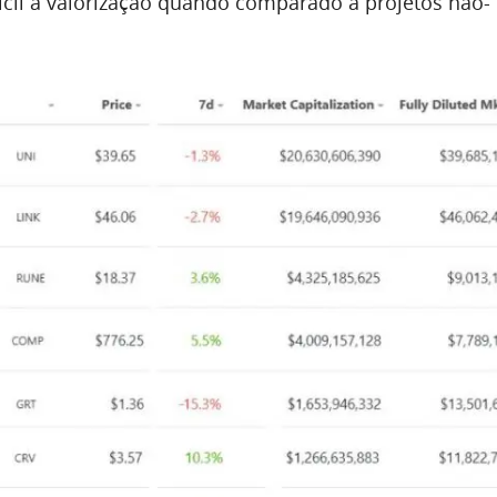
ícil a valorização quando comparado a projetos não-