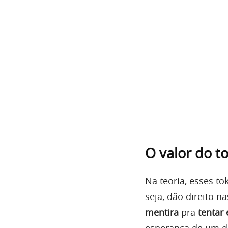
O valor do t
Na teoria, esses t
seja, dão direito n
mentira
pra
tentar