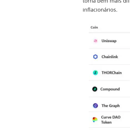
torna bem mais dif
inflacionários.