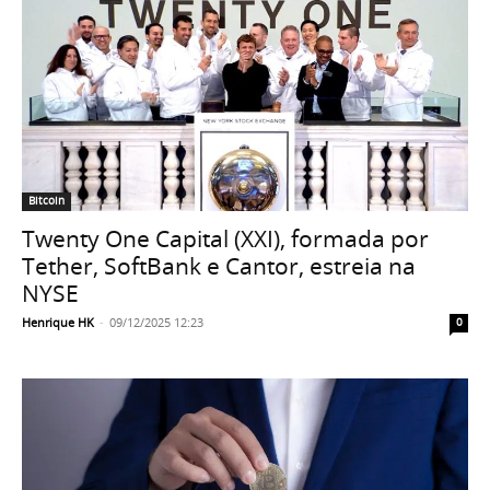
Bitcoin
Twenty One Capital (XXI), formada por
Tether, SoftBank e Cantor, estreia na
NYSE
Henrique HK
-
09/12/2025 12:23
0