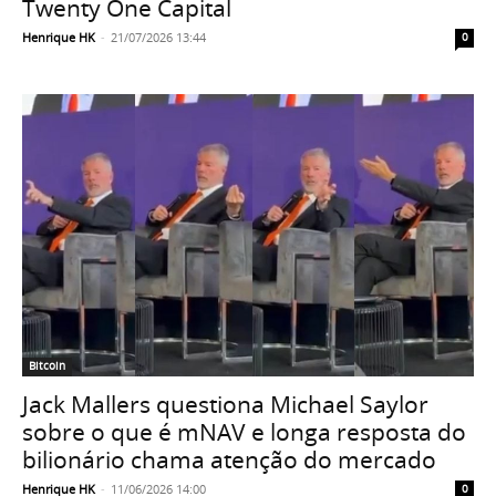
Twenty One Capital
Henrique HK
-
21/07/2026 13:44
0
Bitcoin
Jack Mallers questiona Michael Saylor
sobre o que é mNAV e longa resposta do
bilionário chama atenção do mercado
Henrique HK
-
11/06/2026 14:00
0