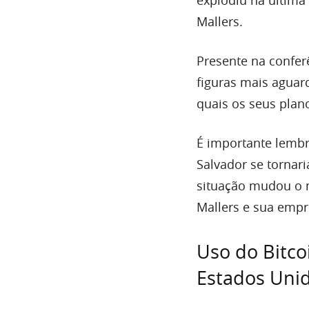
explodiu na última 
Mallers.
Presente na confer
figuras mais aguar
quais os seus plan
É importante lembr
Salvador se tornari
situação mudou o m
Mallers e sua empr
Uso do Bitc
Estados Uni