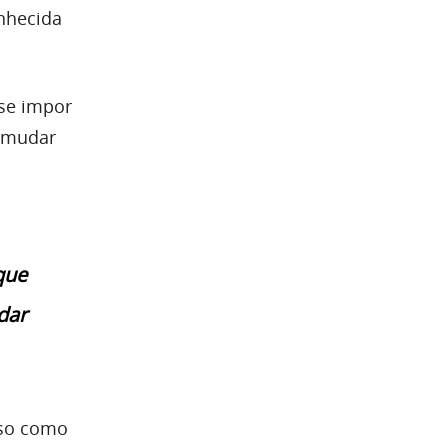
nhecida
 se impor
 mudar
que
dar
uso como