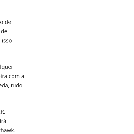
lo de
 de
 isso
lquer
eira com a
eda, tudo
R,
irá
khawk.