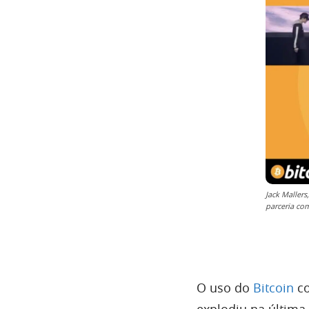
Jack Maller
parceria com
O uso do
Bitcoin
co