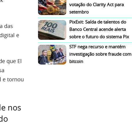
ck
votação do Clarity Act para
setembro
PixExit: Saída de talentos do
ma das
Banco Central acende alerta
igital e
sobre o futuro do sistema Pix
STF nega recurso e mantém
investigação sobre fraude com
de que El
bitcoin
sa
l e tornou
de nos
do