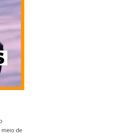
o
o meio de