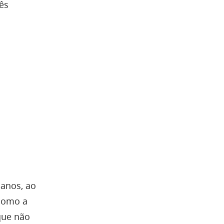
ês
.
 anos, ao
como a
que não