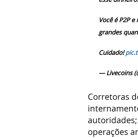
Você é P2P e
grandes quan
Cuidado!
pic.
— Livecoins (
Corretoras d
internamente
autoridades;
operações an