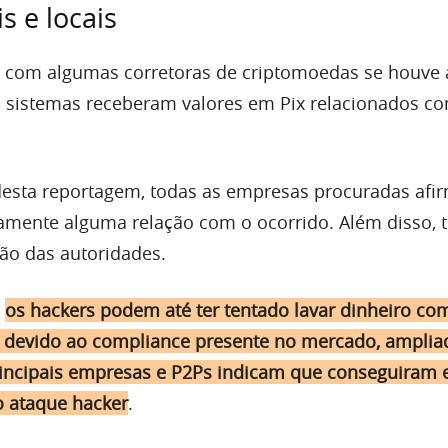
s e locais
com algumas corretoras de criptomoedas se houve
s sistemas receberam valores em Pix relacionados co
desta reportagem, todas as empresas procuradas af
mente alguma relação com o ocorrido. Além disso, 
ão das autoridades.
,
os hackers podem até ter tentado lavar dinheiro co
 devido ao compliance presente no mercado, amplia
rincipais empresas e P2Ps indicam que conseguiram e
o ataque hacker
.