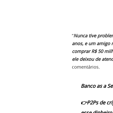
“
Nunca tive proble
anos, e um amigo 
comprar R$ 50 milh
ele deixou de aten
comentários.
Banco as a Se
👉P2Ps de cr
esse dinheiro