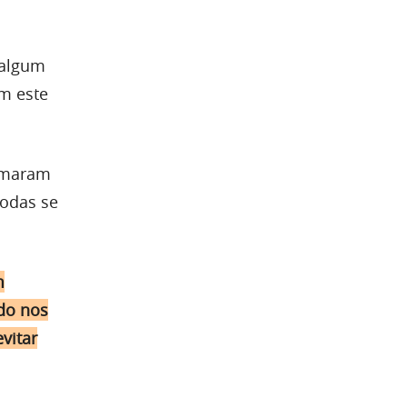
 algum
m este
irmaram
todas se
m
do nos
vitar