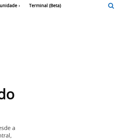
unidade
Terminal (Beta)
 do
esde a
tral,