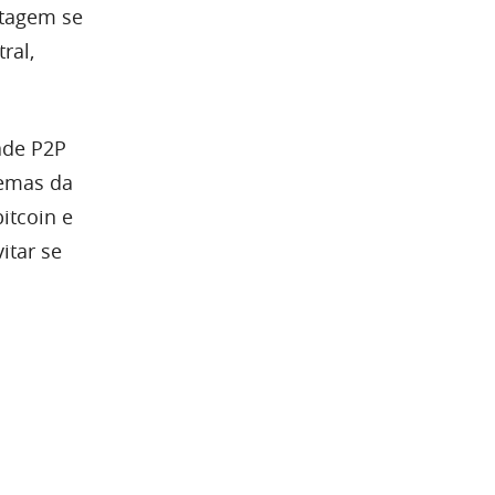
rtagem se
ral,
ade P2P
temas da
itcoin e
itar se