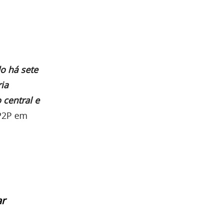
o há sete
ia
 central e
 P2P em
ar