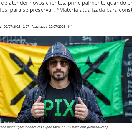
de atender novos clientes, principalmente quando 
ios, para se preservar. *Matéria atualizada para cons
i
Atualizado
02/07/2025 16:41
02/07/2025 12:27
r a instituições financeiras expõe falha no Pix brasileiro (Reprodução)