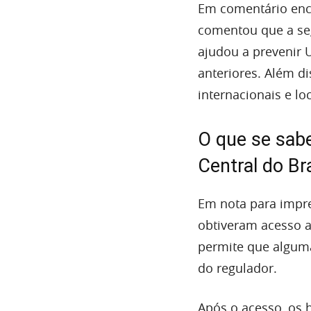
Em comentário enca
comentou que a seg
ajudou a prevenir 
anteriores. Além d
internacionais e l
O que se sab
Central do Bra
Em nota para impr
obtiveram acesso 
permite que alguma
do regulador.
Após o acesso, os 