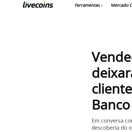
Ferramentas
Mercado C
Vended
deixa
client
Banco 
Em conversa com
descoberta do i