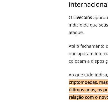
internacionai
O
Livecoins
apurou 
indício de que seu
ataque.
Até o fechamento 
que apuram interna
colocam a disposiç
Ao que tudo indica
criptomoedas, mas
últimos anos, as p
relação com o nov