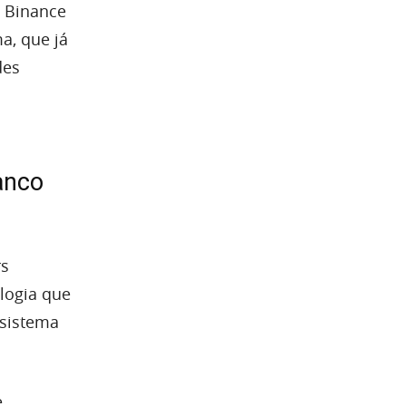
a Binance
a, que já
des
anco
rs
logia que
 sistema
e