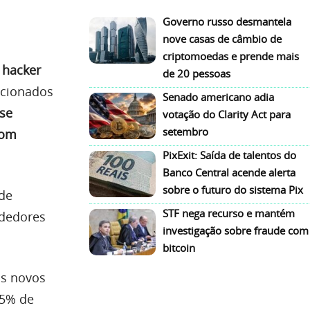
Governo russo desmantela
nove casas de câmbio de
criptomoedas e prende mais
 hacker
de 20 pessoas
lacionados
Senado americano adia
se
votação do Clarity Act para
setembro
com
PixExit: Saída de talentos do
Banco Central acende alerta
sobre o futuro do sistema Pix
de
STF nega recurso e mantém
ndedores
investigação sobre fraude com
bitcoin
os novos
 5% de