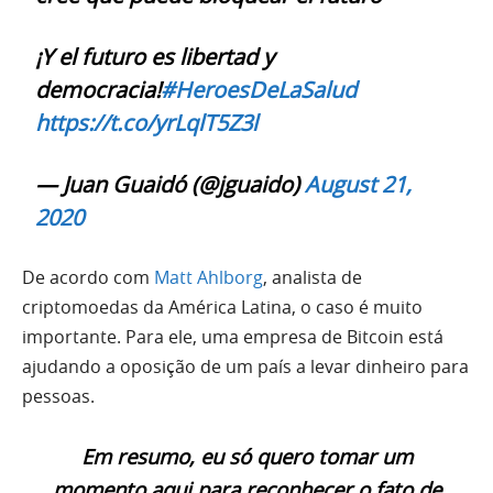
¡Y el futuro es libertad y
democracia!
#HeroesDeLaSalud
https://t.co/yrLqlT5Z3l
— Juan Guaidó (@jguaido)
August 21,
2020
De acordo com
Matt Ahlborg
, analista de
criptomoedas da América Latina, o caso é muito
importante. Para ele, uma empresa de Bitcoin está
ajudando a oposição de um país a levar dinheiro para
pessoas.
Em resumo, eu só quero tomar um
momento aqui para reconhecer o fato de