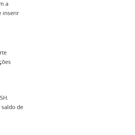
am a
 inserir
rte
ações
2SH.
 saldo de