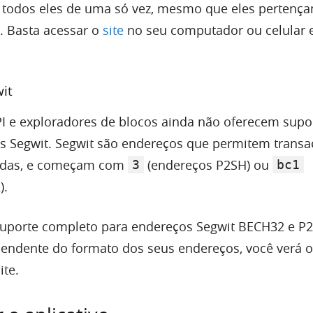
de todos eles de uma só vez, mesmo que eles pertenç
s. Basta acessar o
site
no seu computador ou celular e
it
API e exploradores de blocos ainda não oferecem supo
os Segwit. Segwit são endereços que permitem trans
pidas, e começam com
(endereços P2SH) ou
3
bc1
).
suporte completo para endereços Segwit BECH32 e P
endente do formato dos seus endereços, você verá o
ite.