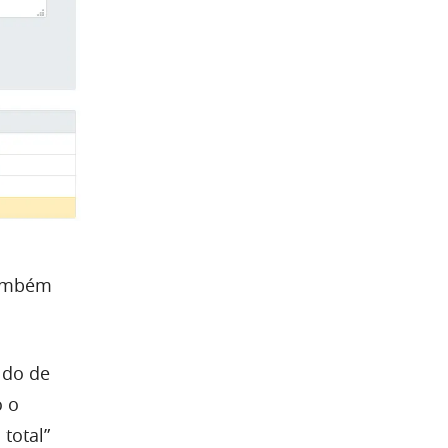
também
ldo de
o o
 total”