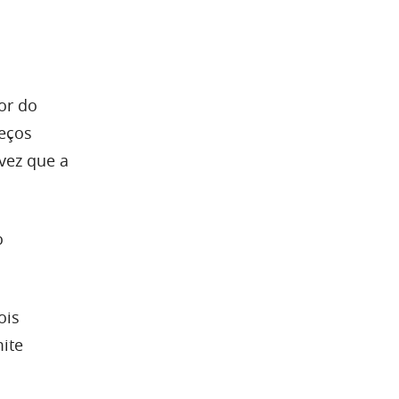
or do
reços
 vez que a
o
ois
ite