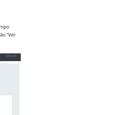
campo
ão “Ver