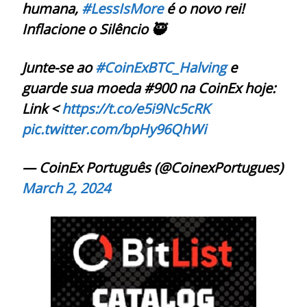
humana,
#LessIsMore
é o novo rei!
Inflacione o Silêncio 🥷
Junte-se ao
#CoinExBTC_Halving
e
guarde sua moeda #900 na CoinEx hoje:
Link <
https://t.co/e5i9Nc5cRK
pic.twitter.com/bpHy96QhWi
— CoinEx Português (@CoinexPortugues)
March 2, 2024