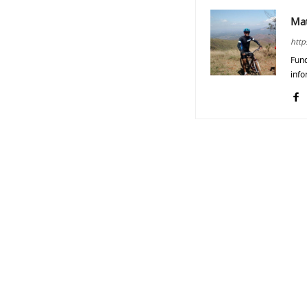
Ma
http
Fund
info