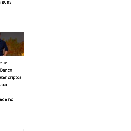
alguns
rta:
 Banco
eter criptos
eaça
dade no