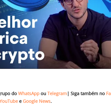
grupo do
WhatsApp
ou
Telegram
|
Siga também no
Fa
YouTube
e
Google News
.