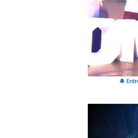
🔔 Ent