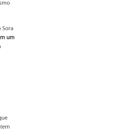
ismo
o Sora
em um
a
 que
 tem