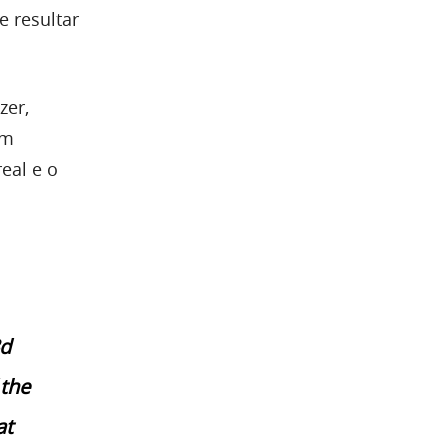
 resultar
zer,
em
eal e o
3d
 the
at