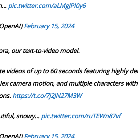
th…
pic.twitter.com/aLMgJPI0y6
OpenAI)
February 15, 2024
ora, our text-to-video model.
e videos of up to 60 seconds featuring highly det
ex camera motion, and multiple characters with
ions.
https://t.co/7j2JN27M3W
utiful, snowy…
pic.twitter.com/ruTEWn87vf
OpenAI)
February 15, 2024