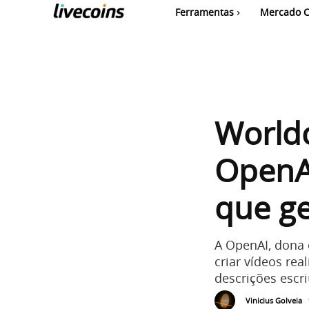
Ferramentas
Mercado C
World
OpenA
que ge
A OpenAI, dona
criar vídeos rea
descrições escr
Vinicius Golveia