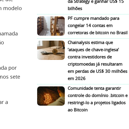
da Strategy e ganhar US$ 15
m modelo
bilhões
PF cumpre mandado para
congelar 14 contas em
corretoras de bitcoin no Brasil
chamada
ão
Chainalysis estima que
‘ataques de chave-inglesa’
contra investidores de
criptomoedas já resultaram
ada por
em perdas de US$ 30 milhões
mos sete
em 2026
Comunidade tenta garantir
controle do domínio .bitcoin e
ar a
restringi-lo a projetos ligados
ao Bitcoin