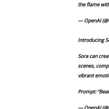
the flame wi
— OpenAI (@
Introducing S
Sora can creat
scenes, compl
vibrant emot
Prompt: “Bea
— OpenAI (@