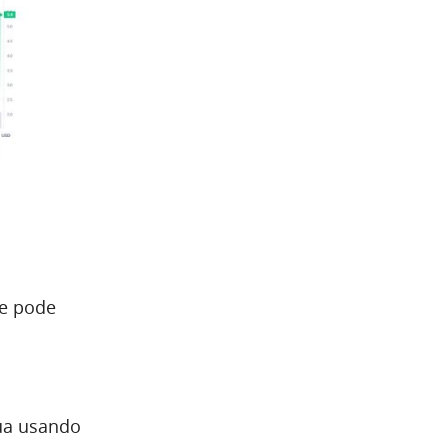
ue pode
lua usando