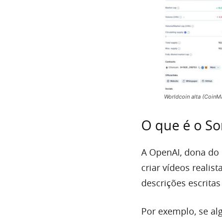
Worldcoin alta (CoinM
O que é o So
A OpenAI, dona do
criar vídeos realis
descrições escrita
Por exemplo, se al