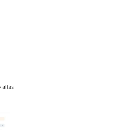
n
 altas