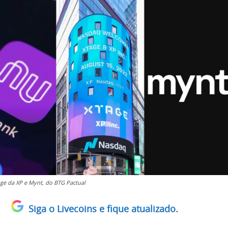
ge da XP e Mynt, do BTG Pactual
Siga o Livecoins e fique atualizado.