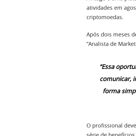
atividades em agos
criptomoedas.
Após dois meses de
“Analista de Marke
“Essa oportu
comunicar, i
forma simpl
O profissional dev
série de benefícios