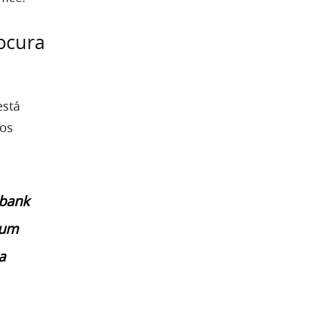
ocura
está
aos
ubank
 um
a