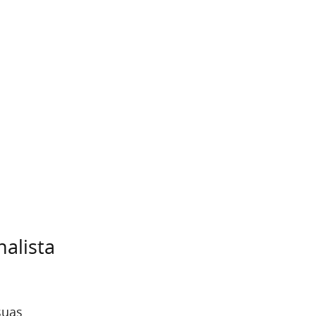
alista
suas