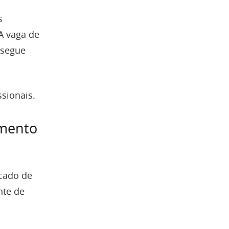
s
A vaga de
 segue
ssionais.
imento
rcado de
nte de