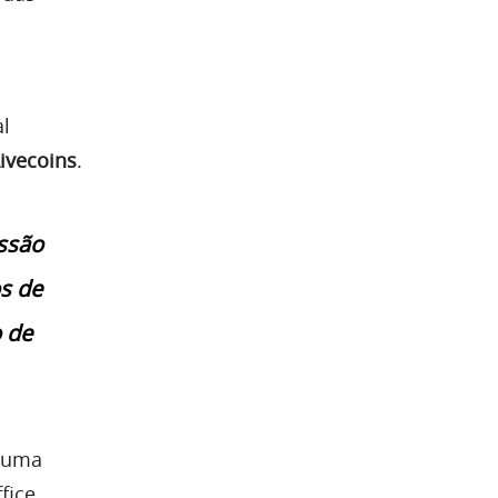
al
ivecoins
.
issão
os de
 de
m uma
fice.