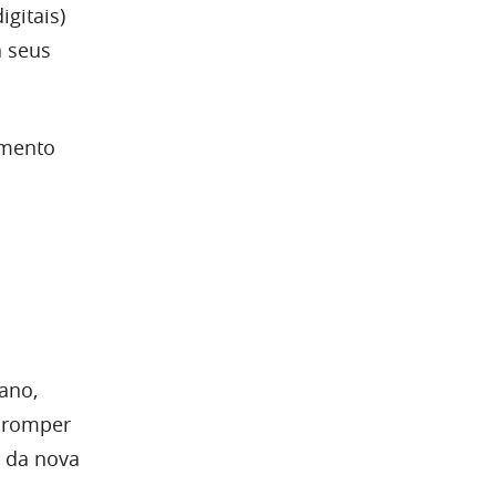
gitais)
a seus
imento
ano,
o romper
a da nova