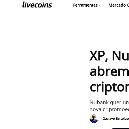
Ferramentas
Mercado C
XP, Nu
abrem
cript
Nubank quer um
nova criptomoed
Gustavo Bertolucc