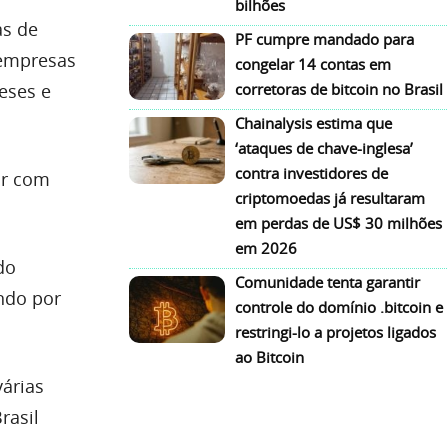
bilhões
as de
PF cumpre mandado para
 empresas
congelar 14 contas em
eses e
corretoras de bitcoin no Brasil
Chainalysis estima que
‘ataques de chave-inglesa’
contra investidores de
ar com
criptomoedas já resultaram
em perdas de US$ 30 milhões
em 2026
do
Comunidade tenta garantir
ndo por
controle do domínio .bitcoin e
restringi-lo a projetos ligados
ao Bitcoin
árias
rasil