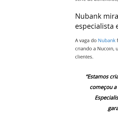
Nubank mira
especialista
A vaga do
Nubank
f
criando a Nucoin, 
clientes.
“Estamos cri
começou a 
Especiali
gara