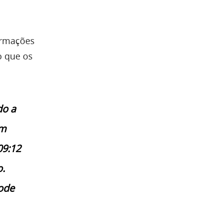
ormações
o que os
do a
em
09:12
.
ode