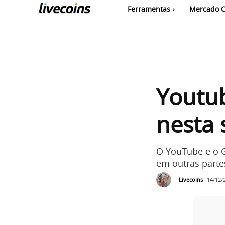
Ferramentas
Mercado C
Youtub
nesta
O YouTube e o G
em outras part
Livecoins
14/12/