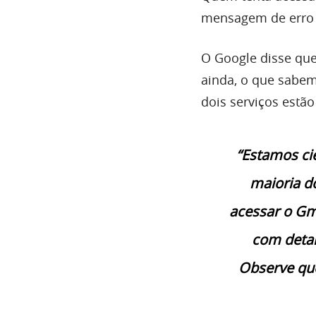
mensagem de erro 
O Google disse que
ainda, o que sabem
dois serviços estã
“Estamos ci
maioria d
acessar o Gm
com detal
Observe que