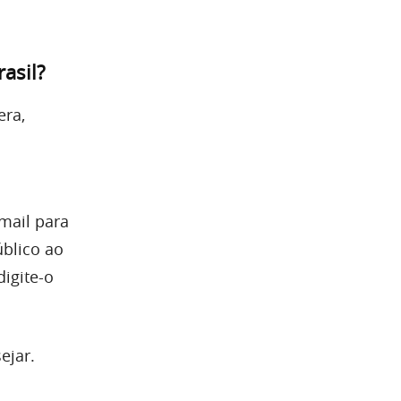
asil?
era,
mail para
blico ao
igite-o
ejar.