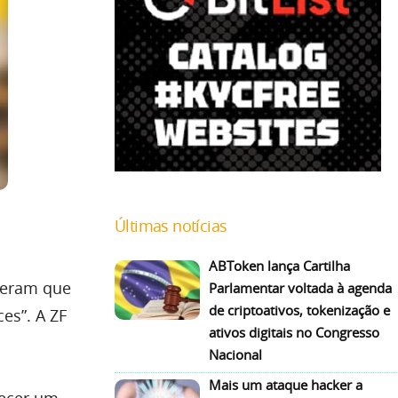
Últimas notícias
ABToken lança Cartilha
speram que
Parlamentar voltada à agenda
de criptoativos, tokenização e
es”. A ZF
ativos digitais no Congresso
Nacional
Mais um ataque hacker a
necer um