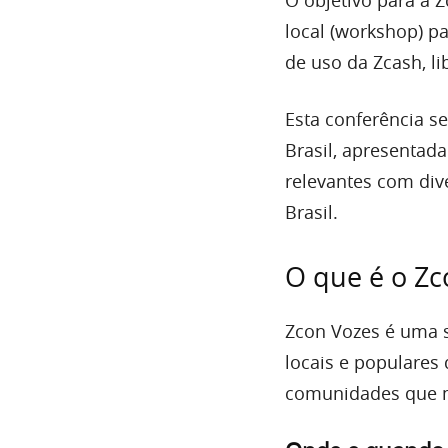
local (workshop) p
de uso da Zcash, li
E
sta conferência se
Brasil, apresentad
relevantes com div
Brasil.
O que é o Zc
Zcon Vozes é uma s
locais e populares 
comunidades que m