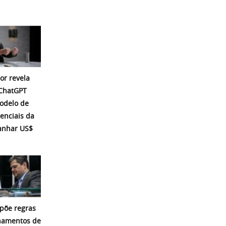
or revela
 ChatGPT
modelo de
enciais da
ganhar US$
põe regras
namentos de