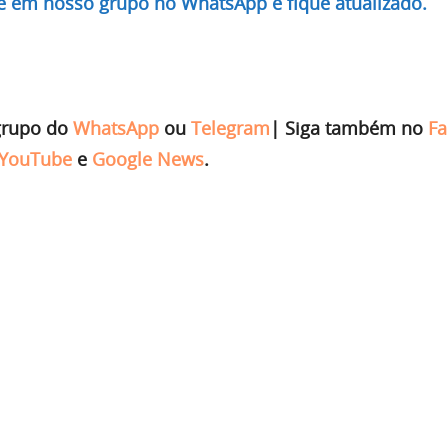
re em nosso grupo no WhatsApp e fique atualizado.
grupo do
WhatsApp
ou
Telegram
|
Siga também no
Fa
YouTube
e
Google News
.