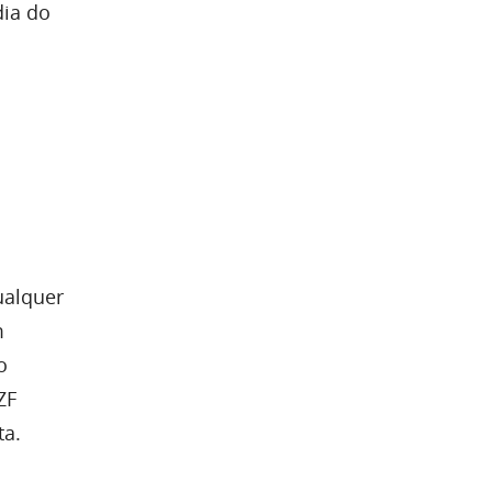
dia do
ualquer
m
o
ZF
ta.