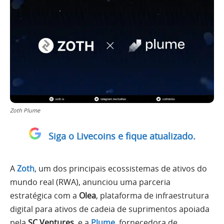
Zoth Plume
Siga o Livecoins e fique atualizado.
A
Zoth
, um dos principais ecossistemas de ativos do
mundo real (RWA), anunciou uma parceria
estratégica com a
Olea
, plataforma de infraestrutura
digital para ativos de cadeia de suprimentos apoiada
pela
SC Ventures
, e a
Plume
, fornecedora de