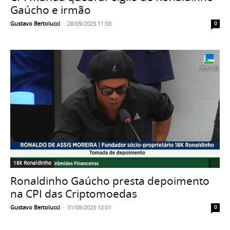
Gaúcho e irmão
Gustavo Bertolucci
-
28/09/2023 11:03
0
18k Ronaldinho
Ronaldinho Gaúcho presta depoimento
na CPI das Criptomoedas
Gustavo Bertolucci
-
31/08/2023 12:01
0