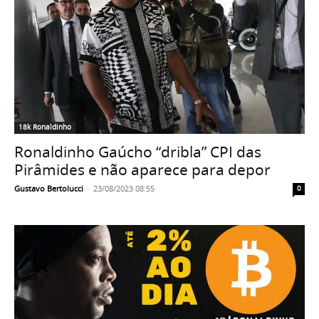
18k Ronaldinho
Ronaldinho Gaúcho “dribla” CPI das
Pirâmides e não aparece para depor
Gustavo Bertolucci
-
23/08/2023 08:55
0