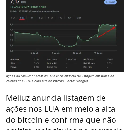
Ações do Méliuz operam em alta após anúncio de listagem em bolsa de
valores dos EUA e com alta do bitcoin (Fonte: Google).
Méliuz anuncia listagem de
ações nos EUA em meio a alta
do bitcoin e confirma que não