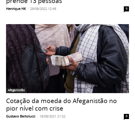
prende 13 pessoas
Henrique HK
-
29/08/2022 12:49
0
Afeganistão
Cotação da moeda do Afeganistão no
pior nível com crise
Gustavo Bertolucci
-
18/08/2021 21:52
0