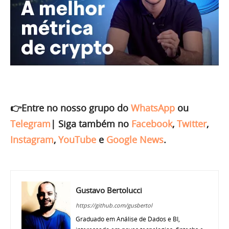
👉Entre no nosso grupo do
WhatsApp
ou
Telegram
|
Siga também no
Facebook
,
Twitter
,
Instagram
,
YouTube
e
Google News
.
Gustavo Bertolucci
https://github.com/gusbertol
Graduado em Análise de Dados e BI,