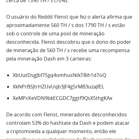
cerca de 1390 TH / s (70%).
O usuário do Reddit Flenst que fez o alerta afirma que
aproximadamente 560 TH / s dos 1790 TH / s estão
sob o controle de uma pool de mineração
desconhecida. Flenst descobriu que o dono do poder
de mineração de 560 TH / s recebe uma recompensa
pela mineração Dash em 3 carteiras:
XbUutDsgJbf7Sjjq4omhusNtkT8ih1d7oQ
XkNPrBSJtrHZUvUqb3JF4g5rMB3uzaJfEL
XeMPcKeVDN9bkECGDC7ggtf9QsX5thgKAx
De acordo com Flenst, mineradores desconhecidos
controlam 53% do hashtate da Dash e podem atacar
a criptomoeda a qualquer momento, então ele