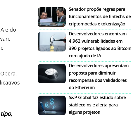
Senador propõe regras para
funcionamentos de fintechs de
criptomoedas e tokenização
UA e do
Desenvolvedores encontram
lware
4.962 vulnerabilidades em
de
390 projetos ligados ao Bitcoi
com ajuda de IA
Desenvolvedores apresentam
 Opera,
proposta para diminuir
recompensa dos validadores
icativos
do Ethereum
S&P Global faz estudo sobre
stablecoins e alerta para
alguns projetos
tipo,