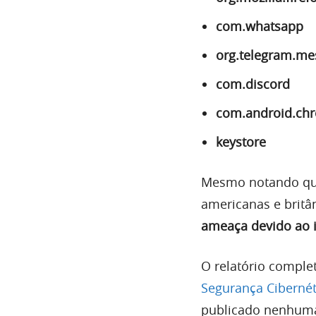
com.whatsapp
org.telegram.me
com.discord
com.android.ch
keystore
Mesmo notando que 
americanas e brit
ameaça devido ao 
O relatório comple
Segurança Cibernét
publicado nenhuma