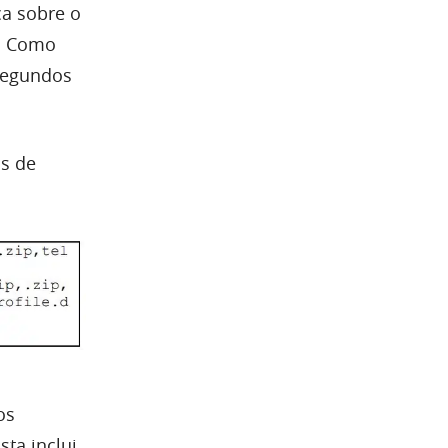
ca sobre o
. Como
segundos
os de
os
sta inclui