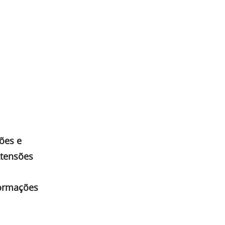
ões e
xtensões
formações