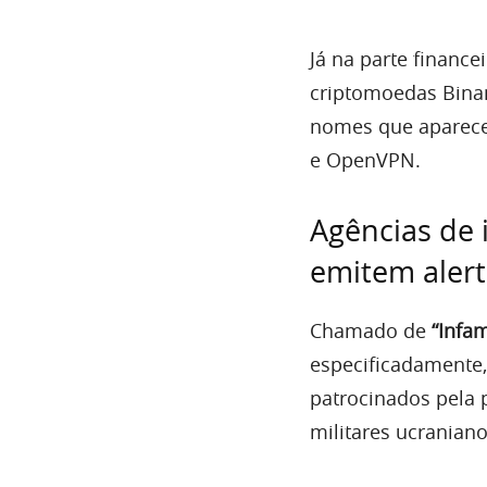
Já na parte finance
criptomoedas Binan
nomes que aparecem
e OpenVPN.
Agências de 
emitem aler
Chamado de
“Infa
especificadamente,
patrocinados pela
militares ucraniano