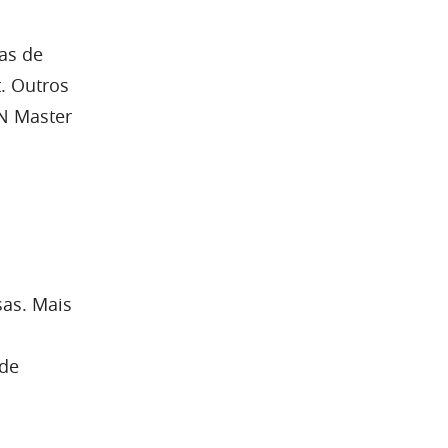
ras de
. Outros
PN Master
sas. Mais
 de