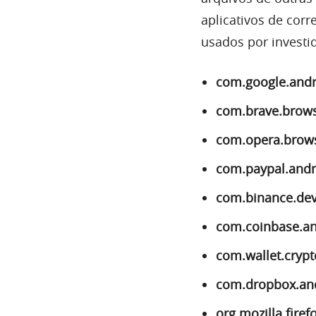
aplicativos de cor
usados por investid
com.google.andr
com.brave.brow
com.opera.brow
com.paypal.andr
com.binance.de
com.coinbase.an
com.wallet.crypt
com.dropbox.an
org.mozilla.firef