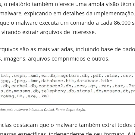
, o relatório também oferece uma ampla visão técni
malware, explicando em detalhes da implementação
 que o malware executa um comando a cada 86.000 
, virando extrair arquivos de interesse.
rquivos são as mais variadas, incluindo base de dad
os, imagens, arquivos comprimidos e outros.
dos pelo malware Infamous Chisel. Fonte: Reprodução.
ências destacam que o malware também extrai todos 
pastas específicas, independente de seu formato. A li