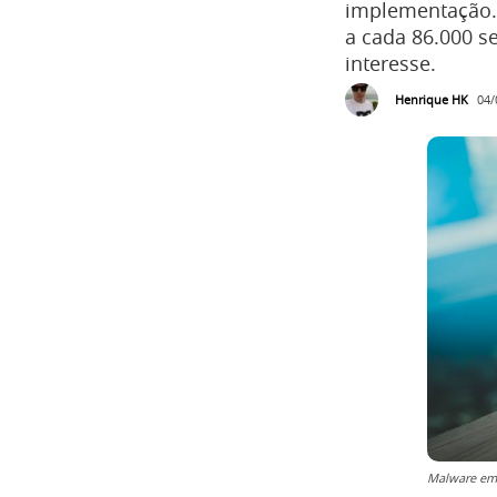
implementação.
a cada 86.000 se
interesse.
Henrique HK
04/
Malware em 