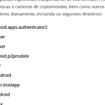
retoras e carteiras de criptomoedas, bem como outros
ores diariamente, incluindo os seguintes diretórios:
oid.apps.authenticator2
ser
ser
oid.p2pmobile
v
droid
o.trustapp
droid
ox