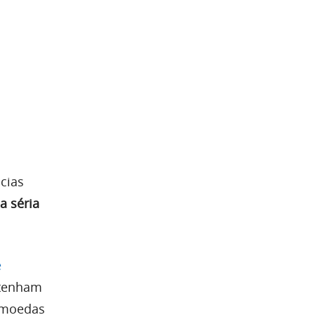
cias
a séria
e
 tenham
tomoedas