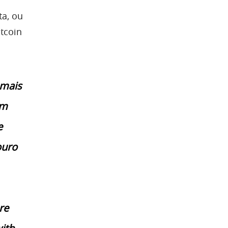
ta, ou
itcoin
 mais
em
e
ouro
re