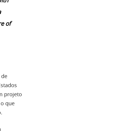
with
a
e of
 de
Estados
m projeto
, o que
.
a