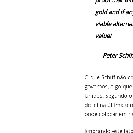
proof that Bit
gold and if an
viable alterna
value!
— Peter Schif
O que Schiff não c
governos, algo que
Unidos. Segundo 
de lei na última te
pode colocar em ri
Ignorando este fato