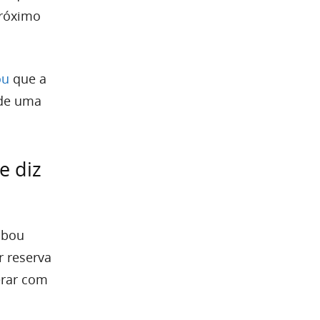
próximo
ou
que a
 de uma
e diz
cabou
r reserva
erar com