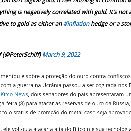
coin isn't digital gold. It has nothing in common 
ything is negatively correlated with gold. It's not 
tive to gold as either an
#inflation
hedge or a stor
f (@PeterSchiff)
March 9, 2022
omentou é sobre a proteção do ouro contra confiscos
 com a guerra na Ucrânia passou a ser cogitada nos 
o
Kitco News
, dois senadores do país apresentaram u
rça-feira (8) para atacar as reservas de ouro da Rússia
sco o status de proteção do metal caso seja aprovado
, ele voltou a atacar a alta do Bitcoin e sua tecnologi