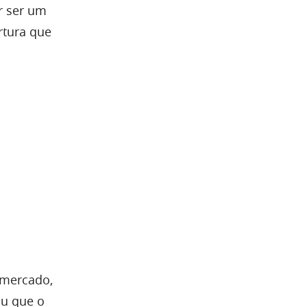
or ser um
rtura que
 mercado,
iu que o