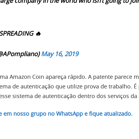
large company in the world who isn’t going to joi
 SPREADING 🔥
@APompliano)
May 16, 2019
uma Amazon Coin apareça rápido. A patente parece m
ema de autenticação que utilize prova de trabalho. É
sse sistema de autenticação dentro dos serviços da 
re em nosso grupo no WhatsApp e fique atualizado.