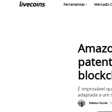
Ferramentas
Mercado C
Amazo
patent
blockc
É improvável qu
adaptada a um s
Mateus Nunes
1