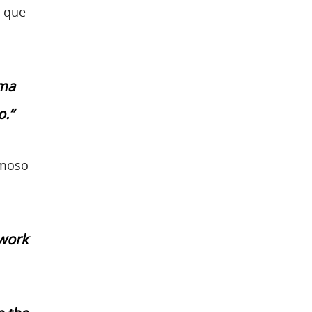
, que
uma
o.”
amoso
-work