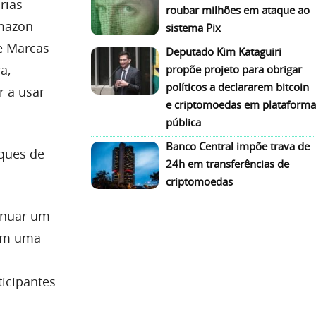
rias
roubar milhões em ataque ao
mazon
sistema Pix
de Marcas
Deputado Kim Kataguiri
a,
propõe projeto para obrigar
políticos a declararem bitcoin
r a usar
e criptomoedas em plataforma
pública
Banco Central impõe trava de
ques de
24h em transferências de
criptomoedas
enuar um
rem uma
ticipantes