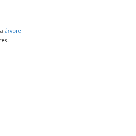
da
árvore
res.