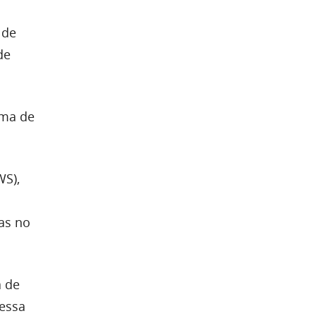
 de
de
rma de
WS),
as no
a de
 essa