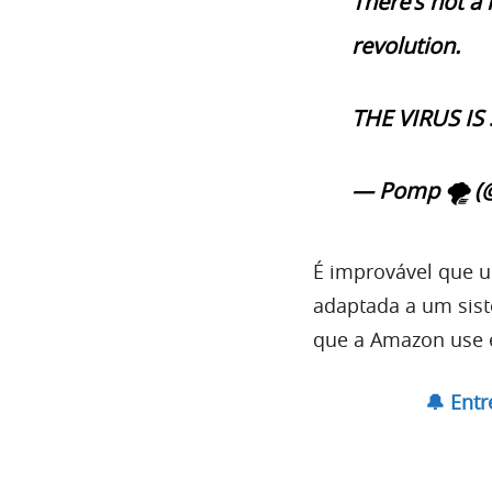
There’s not a 
revolution.
THE VIRUS IS
— Pomp 🌪 (
É improvável que 
adaptada a um sist
que a Amazon use e
🔔 Ent