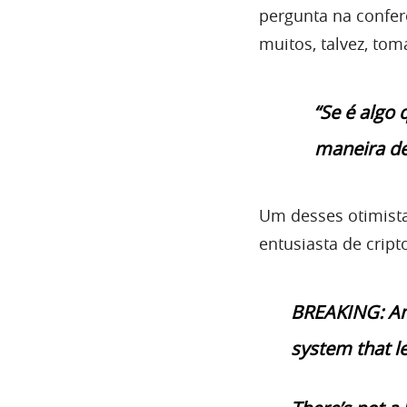
pergunta na confe
muitos, talvez, t
“Se é algo
maneira de
Um desses otimista
entusiasta de crip
BREAKING: Ama
system that l