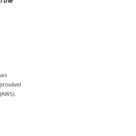
n the
ais
 provável
(AWS).