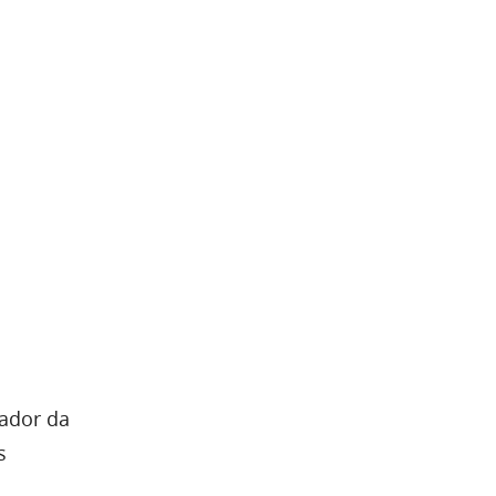
dador da
s