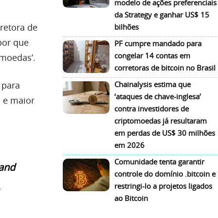
modelo de ações preferenciais
da Strategy e ganhar US$ 15
retora de
bilhões
por que
PF cumpre mandado para
congelar 14 contas em
omoedas’.
corretoras de bitcoin no Brasil
 para
Chainalysis estima que
‘ataques de chave-inglesa’
s e maior
contra investidores de
criptomoedas já resultaram
em perdas de US$ 30 milhões
em 2026
Comunidade tenta garantir
tand
controle do domínio .bitcoin e
,
restringi-lo a projetos ligados
ao Bitcoin