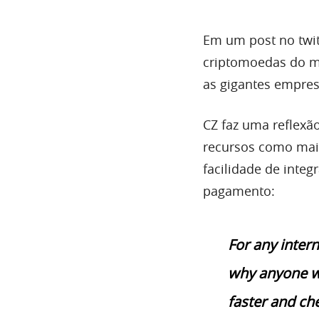
Em um post no twit
criptomoedas do m
as gigantes empres
CZ faz uma reflexã
recursos como maio
facilidade de inte
pagamento:
For any inter
why anyone wo
faster and ch