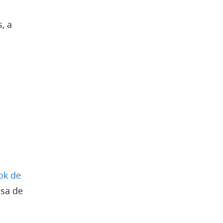
, a
ok de
sa de