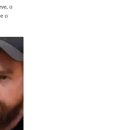
ve, o
ue o