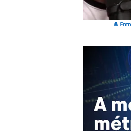
🔔 Ent