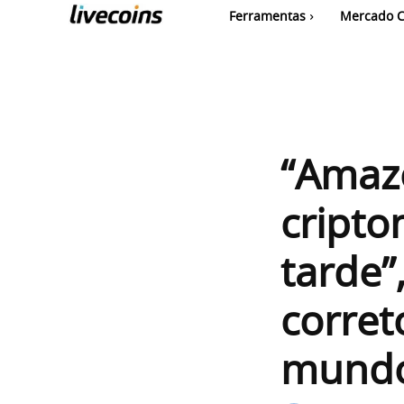
Ferramentas
Mercado C
“Amazo
cript
tarde”
corret
mund