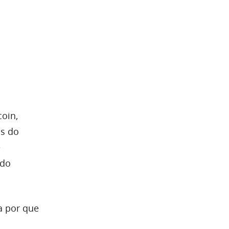
coin,
as do
e
ndo
a por que