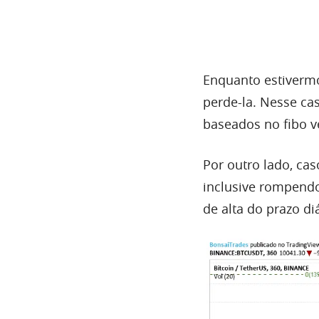
Enquanto estivermo
perde-la. Nesse ca
baseados no fibo v
Por
outro lado, caso
inclusive rompendo
de
alta
do prazo diá