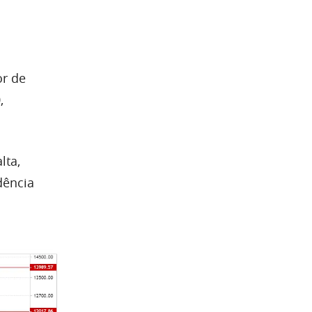
or de
,
lta,
dência