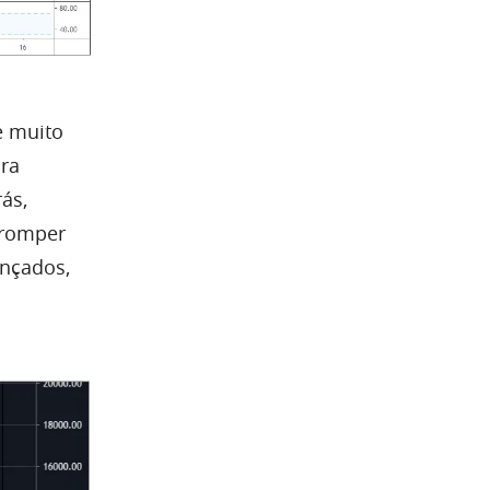
e muito
ara
ás,
 romper
ançados,