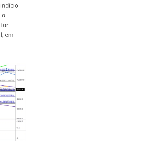
indício
 o
 for
l, em