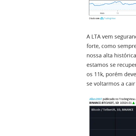
A
LTA
vem segurand
forte, como sempre
nossa
alta
históric
estamos se recup
os 11k, porém deve
se voltarmos a cai