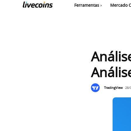
Ferramentas
Mercado C
Anális
Anális
TradingView
28/