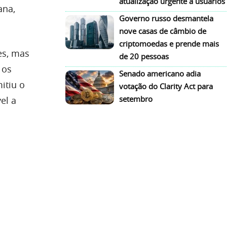
atualização urgente a usuários
ana,
Governo russo desmantela
nove casas de câmbio de
criptomoedas e prende mais
es, mas
de 20 pessoas
 os
Senado americano adia
itiu o
votação do Clarity Act para
setembro
el a