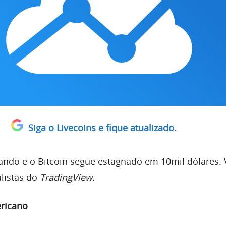
Siga o Livecoins e fique atualizado.
do e o Bitcoin segue estagnado em 10mil dólares. 
listas do
TradingView
.
ericano