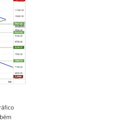
ráfico
ambém