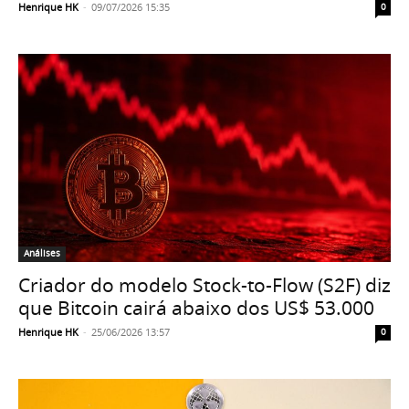
Henrique HK
-
09/07/2026 15:35
0
Análises
Criador do modelo Stock-to-Flow (S2F) diz
que Bitcoin cairá abaixo dos US$ 53.000
Henrique HK
-
25/06/2026 13:57
0