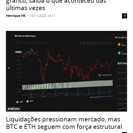
gráfico, saiba o que aconteceu das
últimas vezes
Henrique HK
-
14/11/2025 14:17
0
Análises
Liquidações pressionam mercado, mas
BTC e ETH seguem com força estrutural