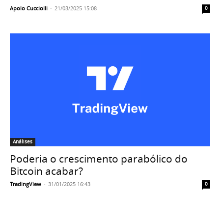
Apolo Cucciolli
-
21/03/2025 15:08
0
Análises
Poderia o crescimento parabólico do
Bitcoin acabar?
TradingView
-
31/01/2025 16:43
0